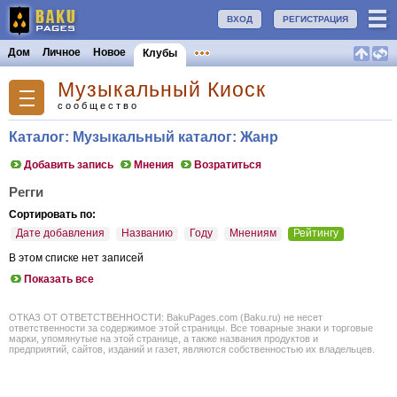
ВХОД
РЕГИСТРАЦИЯ
Дом
Личное
Новое
Клубы
Музыкальный Киоск
сообщество
Каталог: Музыкальный каталог: Жанр
Добавить запись
Мнения
Возратиться
Регги
Сортировать по:
Дате добавления
Названию
Году
Мнениям
Рейтингу
В этом списке нет записей
Показать все
ОТКАЗ ОТ ОТВЕТСТВЕННОСТИ: BakuPages.com (Baku.ru) не несет
ответственности за содержимое этой страницы. Все товарные знаки и торговые
марки, упомянутые на этой странице, а также названия продуктов и
предприятий, сайтов, изданий и газет, являются собственностью их владельцев.