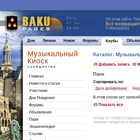
Баку:
Об этом сайте. Пр
Всё возвращаетс
07 авг.
© Manyasha1
23:02
Дом
Личное
Новое
Форумы
Объяв
Клубы
Музыкальный
Каталог: Музыкал
Киоск
Добавить запись
М
сообщество
Панк
Главная
Сортировать по:
Новости и статьи
Дате добавления
Наз
Участники
В этом списке нет записе
Дни Рождения
Показать все
Форумы
Объявления
ОТКАЗ ОТ ОТВЕТСТВЕННОСТИ: 
Пари
названия продуктов и предпр
Энциклопедия
Cсылки