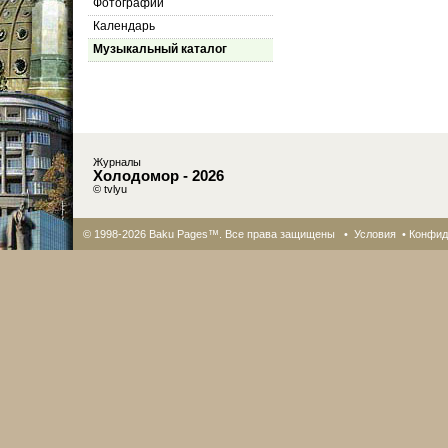
Фотографии
Календарь
Музыкальный каталог
Журналы
Холодомор - 2026
© tvlyu
© 1998-2026 Baku Pages™. Все права защищены •
Условия
•
Конфид