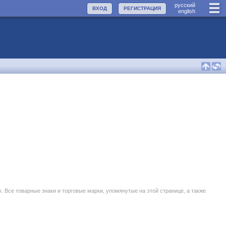
руccкий
ВХОД
РЕГИСТРАЦИЯ
english
се товарные знаки и торговые марки, упомянутые на этой странице, а также