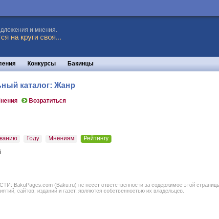
едложения и мнения.
я на круги своя...
ления
Конкурсы
Бакинцы
ьный каталог: Жанр
нения
Возратиться
ванию
Году
Мнениям
Рейтингу
й
BakuPages.com (Baku.ru) не несет ответственности за содержимое этой страницы. В
иятий, сайтов, изданий и газет, являются собственностью их владельцев.