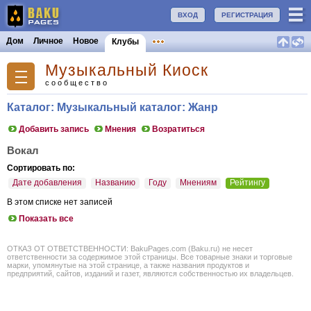
ВХОД
РЕГИСТРАЦИЯ
Дом
Личное
Новое
Клубы
Музыкальный Киоск
сообщество
Каталог: Музыкальный каталог: Жанр
Добавить запись
Мнения
Возратиться
Вокал
Сортировать по:
Дате добавления
Названию
Году
Мнениям
Рейтингу
В этом списке нет записей
Показать все
ОТКАЗ ОТ ОТВЕТСТВЕННОСТИ: BakuPages.com (Baku.ru) не несет
ответственности за содержимое этой страницы. Все товарные знаки и торговые
марки, упомянутые на этой странице, а также названия продуктов и
предприятий, сайтов, изданий и газет, являются собственностью их владельцев.