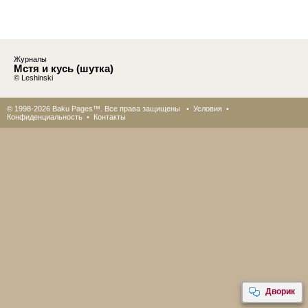
Журналы
Мстя и кусь (шутка)
© Leshinski
© 1998-2026 Baku Pages™. Все права защищены •
Условия
•
Конфиденциальность
•
Контакты
Дворик