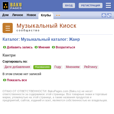
ВХОД
РЕГИСТРАЦИЯ
Дом
Личное
Новое
Клубы
Музыкальный Киоск
сообщество
Каталог: Музыкальный каталог: Жанр
Добавить запись
Мнения
Возратиться
Кантри
Сортировать по:
Дате добавления
Названию
Году
Мнениям
Рейтингу
В этом списке нет записей
Показать все
ОТКАЗ ОТ ОТВЕТСТВЕННОСТИ: BakuPages.com (Baku.ru) не несет
ответственности за содержимое этой страницы. Все товарные знаки и торговые
марки, упомянутые на этой странице, а также названия продуктов и
предприятий, сайтов, изданий и газет, являются собственностью их владельцев.