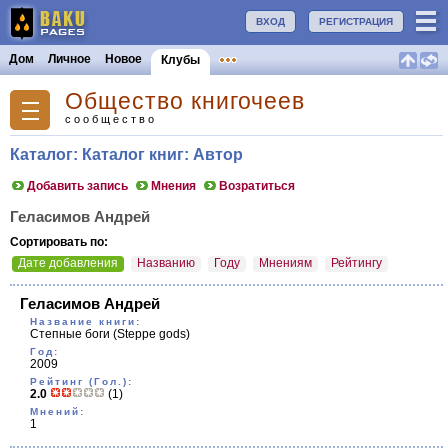
ВХОД
РЕГИСТРАЦИЯ
Дом
Личное
Новое
Клубы
Общество книгочеев
сообщество
Каталог: Каталог книг: Автор
Добавить запись
Мнения
Возратиться
Геласимов Андрей
Сортировать по:
Дате добавления
Названию
Году
Мнениям
Рейтингу
Геласимов Андрей
Название книги:
Степные боги
(Steppe gods)
Год:
2009
Рейтинг (Гол.):
2.0
(1)
Мнений:
1