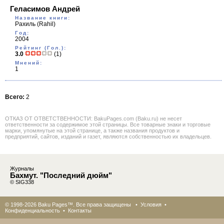
Геласимов Андрей
Название книги:
Рахиль
(Rahil)
Год:
2004
Рейтинг (Гол.):
3.0
(1)
Мнений:
1
Всего:
2
ОТКАЗ ОТ ОТВЕТСТВЕННОСТИ: BakuPages.com (Baku.ru) не несет
ответственности за содержимое этой страницы. Все товарные знаки и торговые
марки, упомянутые на этой странице, а также названия продуктов и
предприятий, сайтов, изданий и газет, являются собственностью их владельцев.
Журналы
Бахмут. "Последний дюйм"
© SIG338
© 1998-2026 Baku Pages™. Все права защищены •
Условия
•
Конфиденциальность
•
Контакты