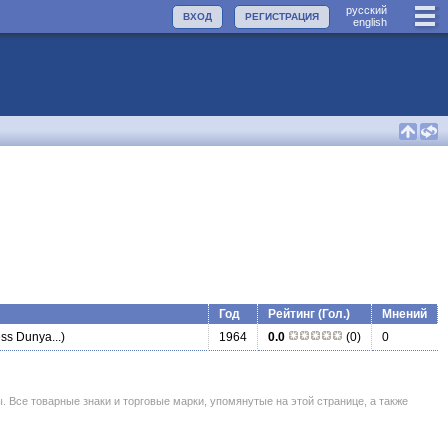
руccкий
ВХОД
РЕГИСТРАЦИЯ
english
Год
Рейтинг (Гол.)
Мнений
s Dunya...)
1964
0.0
(0)
0
се товарные знаки и торговые марки, упомянутые на этой странице, а также