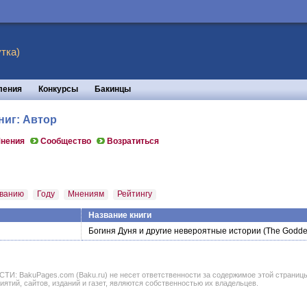
тка)
ления
Конкурсы
Бакинцы
ниг: Автор
нения
Сообщество
Возратиться
ванию
Году
Мнениям
Рейтингу
Название книги
Богиня Дуня и другие невероятные истории
(The Goddes
BakuPages.com (Baku.ru) не несет ответственности за содержимое этой страницы. В
иятий, сайтов, изданий и газет, являются собственностью их владельцев.