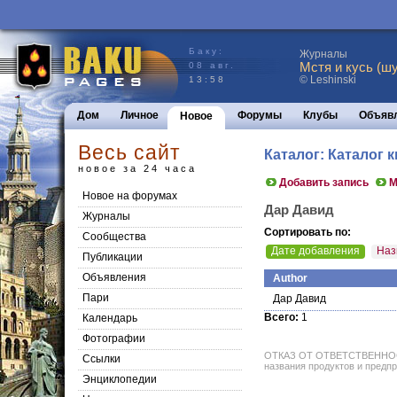
Баку:
Журналы
Мстя и кусь (шу
08 авг.
© Leshinski
13:58
Дом
Личное
Форумы
Клубы
Объяв
Новое
Весь сайт
Каталог: Каталог к
новое за 24 часа
Добавить запись
М
Новое на форумах
Дар Давид
Журналы
Сортировать по:
Сообщества
Дате добавления
Наз
Публикации
Объявления
Author
Пари
Дар Давид
Всего:
1
Календарь
Фотографии
ОТКАЗ ОТ ОТВЕТСТВЕННОСТИ: 
Ссылки
названия продуктов и предпр
Энциклопедии