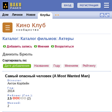
ВХОД
РЕГИСТРАЦИЯ
Дом
Личное
Новое
Клубы
Кино Клуб
сообщество
Каталог: Каталог фильмов: Актеры
Добавить запись
Мнения
Возратиться
Даниэль Брюль
Сортировать по:
Дате добавления
Названию
Году
Мнениям
Рейтингу
Самый опасный человек
(A Most Wanted Man)
Director:
Антон Корбейн
Год:
2014
Рейтинг (Гол.):
2.5
(2)
Мнений:
2