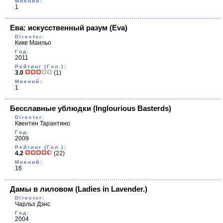
Мнений:
1
Ева: искусственный разум
(Eva)
Director:
Кике Маильо
Год:
2011
Рейтинг (Гол.):
3.0
(1)
Мнений:
1
Бесславные ублюдки
(Inglourious Basterds)
Director:
Квентин Тарантино
Год:
2009
Рейтинг (Гол.):
4.2
(22)
Мнений:
16
Дамы в лиловом
(Ladies in Lavender.)
Director:
Чарльз Дэнс
Год:
2004