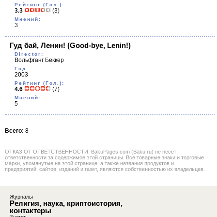
Рейтинг (Гол.):
3.3
(3)
Мнений:
3
Гуд бай, Ленин!
(Good-bye, Lenin!)
Director:
Вольфганг Беккер
Год:
2003
Рейтинг (Гол.):
4.6
(7)
Мнений:
5
Всего:
8
ОТКАЗ ОТ ОТВЕТСТВЕННОСТИ: BakuPages.com (Baku.ru) не несет
ответственности за содержимое этой страницы. Все товарные знаки и торговые
марки, упомянутые на этой странице, а также названия продуктов и
предприятий, сайтов, изданий и газет, являются собственностью их владельцев.
Журналы
Религия, наука, криптоистория,
контактеры
© ozor