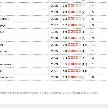
и
2008
2.5
(4)
4
с
2009
2.9
(7)
5
риксон
2008
2.3
(7)
6
ордж
2007
3.7
(3)
3
сон
1986
5.0
(1)
1
д
2006
3.0
(4)
3
вик
2006
3.6
(12)
10
Саллес
2005
4.0
(1)
1
2003
3.4
(5)
3
рельман
2003
4.5
(15)
15
рд
2001
4.9
(14)
7
ронофски
2000
3.9
(8)
8
се товарные знаки и торговые марки, упомянутые на этой странице, а также