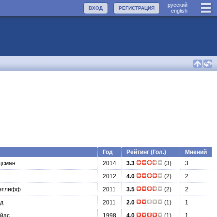
руccкий
ВХОД
РЕГИСТРАЦИЯ
english
Год
Рейтинг (Гол.)
Мнений
дсман
2014
3.3
(3)
3
2012
4.0
(2)
2
этлифф
2011
3.5
(2)
2
рд
2011
2.0
(1)
1
ойас
1998
4.0
(1)
1