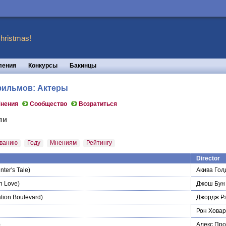
hristmas!
ления
Конкурсы
Бакинцы
 фильмов: Актеры
нения
Сообщество
Возратиться
ли
ванию
Году
Мнениям
Рейтингу
Director
nter's Tale)
Акива Гол
n Love)
Джош Бун
tion Boulevard)
Джордж Р
Рон Хова
)
Алекс Пр