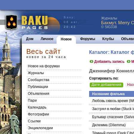
Баку:
Журналы
Бахмут. Merry C
08 авг.
© SIG338
20:42
Дом
Личное
Форумы
Клубы
Объяв
Новое
Весь сайт
Каталог: Каталог
новое за 24 часа
Добавить запись
М
Новое на форумах
Дженнифер Коннел
Журналы
Сортировать по:
Сообщества
Дате добавления
Наз
Публикации
Объявления
Название фильма
Пари
Любовь сквозь время
(Wi
Календарь
Застрял в любви
(Stuck i
Фотографии
Бульвар спасения
(Salva
Ссылки
Дилемма
(Dilemma)
Энциклопедии
Тёмный город
(Dark City