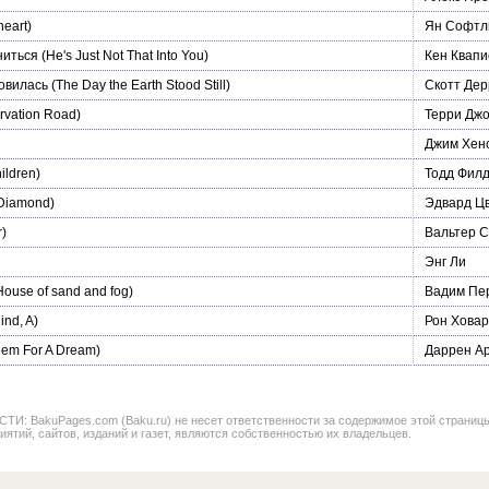
heart)
Ян Софтл
ниться
(He's Just Not That Into You)
Кен Квапи
новилась
(The Day the Earth Stood Still)
Скотт Дер
rvation Road)
Терри Дж
Джим Хен
hildren)
Тодд Фил
Diamond)
Эдвард Ц
r)
Вальтер 
Энг Ли
ouse of sand and fog)
Вадим Пе
ind, A)
Рон Хова
em For A Dream)
Даррен А
BakuPages.com (Baku.ru) не несет ответственности за содержимое этой страницы. В
иятий, сайтов, изданий и газет, являются собственностью их владельцев.