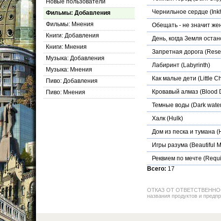
Новые пользователи
Чернильное сердце
(Ink
Фильмы: Добавления
Фильмы: Мнения
Обещать - не значит же
Книги: Добавления
День, когда Земля оста
Книги: Мнения
Запретная дорога
(Rese
Музыка: Добавления
Лабиринт
(Labyrinth)
Музыка: Мнения
Как малые дети
(Little C
Пиво: Добавления
Кровавый алмаз
(Blood 
Пиво: Мнения
Темные воды
(Dark wate
Халк
(Hulk)
Дом из песка и тумана
(H
Игры разума
(Beautiful M
Реквием по мечте
(Requi
Всего:
17
ОТКАЗ ОТ ОТВЕТСТВЕННОСТИ: 
названия продуктов и предпр