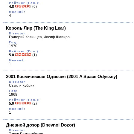
Рейтинг (Гол.):
4.8
(6)
Мнений:
4
Король Лир
(The King Lear)
Director:
Григорий Козинцев, Иосиф Шапиро
Год:
1970
Рейтинг (Гол.):
5.0
(1)
Мнений:
1
2001 Космическая Одиссея
(2001 A Space Odyssey)
Director:
Стэнли Кубрик
Год:
1968
Рейтинг (Гол.):
5.0
(2)
Мнений:
1
Дневной дозор
(Dnevnoi Dozor)
Director: