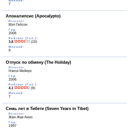
Мнений:
7
Апокалипсис
(Apocalypto)
Director:
Мэл Гибсон
Год:
2006
Рейтинг (Гол.):
3.8
(10)
Мнений:
9
Отпуск по обмену
(The Holiday)
Director:
Нэнси Мейерс
Год:
2006
Рейтинг (Гол.):
4.1
(9)
Мнений:
7
Семь лет в Тибете
(Seven Years in Tibet)
Director:
Жан-Жак Анно
Год:
1997