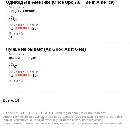
Однажды в Америке
(Once Upon a Time in America)
Director:
Серджио Леоне
Год:
1984
Рейтинг (Гол.):
4.8
(25)
Мнений:
11
Лучше не бывает
(As Good As It Gets)
Director:
Джеймс Л. Брукс
Год:
1997
Рейтинг (Гол.):
4.8
(16)
Мнений:
8
Всего:
14
ОТКАЗ ОТ ОТВЕТСТВЕННОСТИ: BakuPages.com (Baku.ru) не несет
ответственности за содержимое этой страницы. Все товарные знаки и торговые
марки, упомянутые на этой странице, а также названия продуктов и
предприятий, сайтов, изданий и газет, являются собственностью их владельцев.