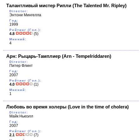
Талантливый мистер Рипли
(The Talented Mr. Ripley)
Director:
Энтони Мингелла
Год:
1999
Рейтинг (Гол.):
4.8
(5)
Мнений:
4
Арн: Рыцарь-Тамплиер
(Arn - Tempelriddaren)
Director:
Питер Флинт
Год:
2007
Рейтинг (Гол.):
4.0
(1)
Мнений:
1
Любовь во время холеры
(Love in the time of cholera)
Director:
Майк Ньюэлл
Год:
2007
Рейтинг (Гол.):
2.1
(7)