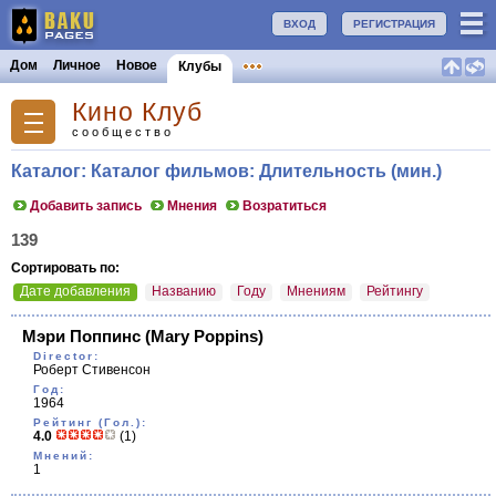
ВХОД
РЕГИСТРАЦИЯ
Дом
Личное
Новое
Клубы
Кино Клуб
сообщество
Каталог: Каталог фильмов: Длительность (мин.)
Добавить запись
Мнения
Возратиться
139
Сортировать по:
Дате добавления
Названию
Году
Мнениям
Рейтингу
Мэри Поппинс
(Mary Poppins)
Director:
Роберт Стивенсон
Год:
1964
Рейтинг (Гол.):
4.0
(1)
Мнений:
1