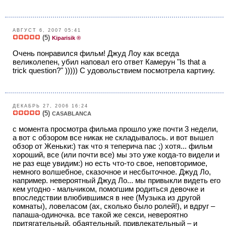
АВГУСТ 6, 2007 05:41
(5)
Kiparisik ®
Очень понравился фильм! Джуд Лоу как всегда
великолепен, убил наповал его ответ Камерун "Is that a
trick question?" ))))) С удовольствием посмотрела картину.
ДЕКАБРЬ 27, 2006 16:24
(5)
CASABLANCA
с момента просмотра фильма прошло уже почти 3 недели,
а вот с обзором все никак не складывалось. и вот вышел
обзор от Женьки:) так что я теперича пас ;) хотя... фильм
хороший, все (или почти все) мы это уже когда-то видели и
не раз еще увидим:) но есть что-то свое, неповторимое,
немного волшебное, сказочное и несбыточное. Джуд Ло,
например. невероятный Джуд Ло... мы привыкли видеть его
кем угодно - мальчиком, помогшим родиться девочке и
впоследствии влюбившимся в нее (Музыка из другой
комнаты), ловеласом (ах, сколько было ролей!), и вдруг –
папаша-одиночка. все такой же секси, невероятно
притягательный, обаятельный, привлекательный – и