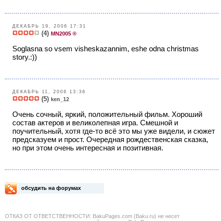
ДЕКАБРЬ 19, 2006 17:31
(4)
MN2005 ®
Soglasna so vsem visheskazannim, eshe odna christmas
story.:))
ДЕКАБРЬ 11, 2006 13:36
(5)
ken_12
Очень сочный, яркий, положительный фильм. Хороший
состав актеров и великолепная игра. Смешной и
поучительный, хотя где-то всё это мы уже видели, и сюжет
предсказуем и прост. Очередная рождественская сказка,
но при этом очень интересная и позитивная.
обсудить на форумах
ОТКАЗ ОТ ОТВЕТСТВЕННОСТИ: BakuPages.com (Baku.ru) не несет