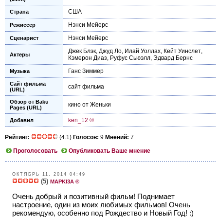
США
Страна
Нэнси Мейерс
Режиссер
Нэнси Мейерс
Сценарист
Джек Блэк
,
Джуд Ло
,
Илай Уоллах
,
Кейт Уинслет
,
Актеры
Кэмерон Диаз
,
Руфус Сьюэлл
,
Эдвард Бернс
Ганс Зиммер
Музыка
Сайт фильма
сайт фильма
(URL)
Обзор от Baku
кино от Женьки
Pages (URL)
ken_12 ®
Добавил
Рейтинг:
(4.1)
Голосов:
9
Мнений:
7
Проголосовать
Опубликовать Ваше мнение
ОКТЯБРЬ 11, 2014 04:49
(5)
MAPKI3A ®
Очень добрый и позитивный фильм! Поднимает
настроение, один из моих любимых фильмов! Очень
рекомендую, особенно под Рождество и Новый Год! :)