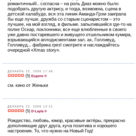
романтичный!.. согласна – на роль Диаз можно было
подобрать другую актрису, и тогда, возможна, сцена в
детской халабуде, вся эта линия Аманда-Грэм заиграла
бы еще лучше. дружба со старым сценаристом – это
лучшее, на мой взгляд, в фильме. запылившийся где-то на
полке Оскар, поклонники, все еще влюбленные в своего
уже давно постаревшего и живущего отшельником кумира,
взрывающийся аплодисментами зал. ах, Голливуд,
Голливуд... фабрика грез! смотрите и наслаждайтесь
очередной «Xmas story».
ДЕКАБРЬ 25, 2006 17:48
(5)
Eugene ®
см. кино от Женьки
ДЕКАБРЬ 22, 2006 13:21
(5)
D-Layla ®
Рождество, любовь, юмор, красивые актёры, прекрасно
дополняющие друг друга, куча позитива и хорошего
настроения. То, что нужно на Новый Год!