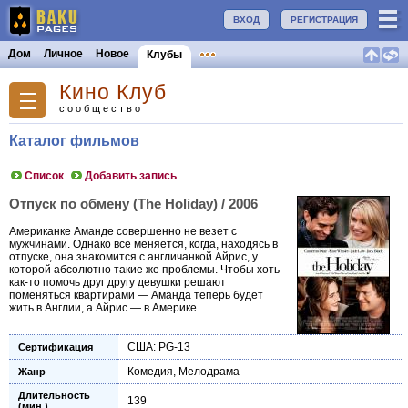
ВХОД
РЕГИСТРАЦИЯ
Дом
Личное
Новое
Клубы
Кино Клуб
сообщество
Каталог фильмов
Список
Добавить запись
Отпуск по обмену (The Holiday) / 2006
Американке Аманде совершенно не везет с
мужчинами. Однако все меняется, когда, находясь в
отпуске, она знакомится с англичанкой Айрис, у
которой абсолютно такие же проблемы. Чтобы хоть
как-то помочь друг другу девушки решают
поменяться квартирами — Аманда теперь будет
жить в Англии, а Айрис — в Америке...
США: PG-13
Сертификация
Комедия
,
Мелодрама
Жанр
Длительность
139
(мин.)