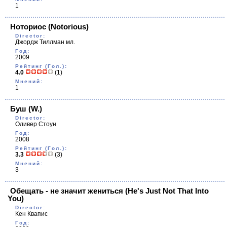
1
Ноториoс
(Notorious)
Director:
Джордж Тиллман мл.
Год:
2009
Рейтинг (Гол.):
4.0
(1)
Мнений:
1
Буш
(W.)
Director:
Оливер Стоун
Год:
2008
Рейтинг (Гол.):
3.3
(3)
Мнений:
3
Обещать - не значит жениться
(He's Just Not That Into
You)
Director:
Кен Квапис
Год: