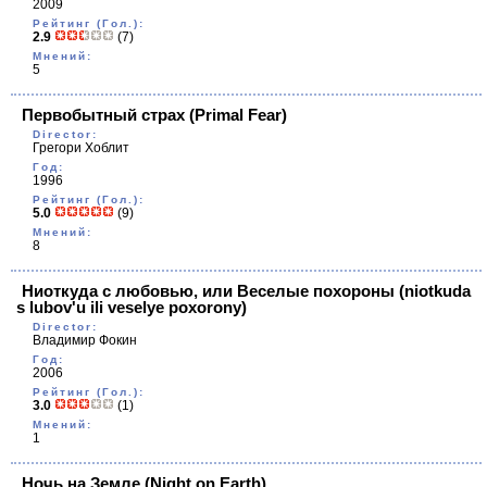
2009
Рейтинг (Гол.):
2.9
(7)
Мнений:
5
Первобытный страх
(Primal Fear)
Director:
Грегори Хоблит
Год:
1996
Рейтинг (Гол.):
5.0
(9)
Мнений:
8
Ниоткуда с любовью, или Веселые похороны
(niotkuda
s lubov'u ili veselye poxorony)
Director:
Владимир Фокин
Год:
2006
Рейтинг (Гол.):
3.0
(1)
Мнений:
1
Ночь на Земле
(Night on Earth)