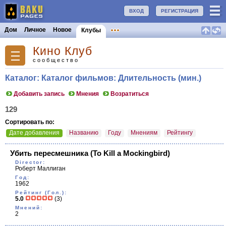
ВХОД
РЕГИСТРАЦИЯ
Дом
Личное
Новое
Клубы
Кино Клуб
сообщество
Каталог: Каталог фильмов: Длительность (мин.)
Добавить запись
Мнения
Возратиться
129
Сортировать по:
Дате добавления
Названию
Году
Мнениям
Рейтингу
Убить пересмешника
(To Kill a Mockingbird)
Director:
Роберт Маллиган
Год:
1962
Рейтинг (Гол.):
5.0
(3)
Мнений:
2