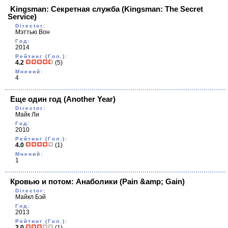
Kingsman: Секретная служба
(Kingsman: The Secret
Service)
Director:
Мэттью Вон
Год:
2014
Рейтинг (Гол.):
4.2
(5)
Мнений:
4
Еще один год
(Another Year)
Director:
Майк Ли
Год:
2010
Рейтинг (Гол.):
4.0
(1)
Мнений:
1
Кровью и потом: Анаболики
(Pain &amp; Gain)
Director:
Майкл Бэй
Год:
2013
Рейтинг (Гол.):
3.0
(1)