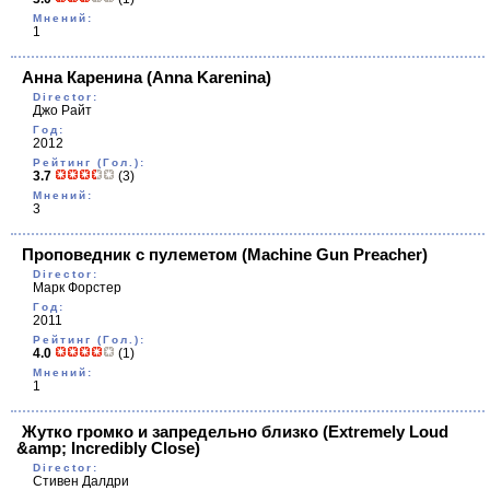
Мнений:
1
Анна Каренина
(Anna Karenina)
Director:
Джо Райт
Год:
2012
Рейтинг (Гол.):
3.7
(3)
Мнений:
3
Проповедник с пулеметом
(Machine Gun Preacher)
Director:
Марк Форстер
Год:
2011
Рейтинг (Гол.):
4.0
(1)
Мнений:
1
Жутко громко и запредельно близко
(Extremely Loud
&amp; Incredibly Close)
Director:
Стивен Далдри