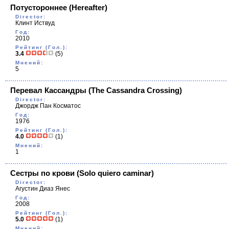
Потустороннее
(Hereafter)
Director:
Клинт Иствуд
Год:
2010
Рейтинг (Гол.):
3.4
(5)
Мнений:
5
Перевал Кассандры
(The Cassandra Crossing)
Director:
Джордж Пан Косматос
Год:
1976
Рейтинг (Гол.):
4.0
(1)
Мнений:
1
Сестры по крови
(Solo quiero caminar)
Director:
Агустин Диаз Янес
Год:
2008
Рейтинг (Гол.):
5.0
(1)
Мнений: