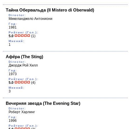
Тайна Обервальда
(Il Mistero di Oberwald)
Director:
Микеланджело Антониони
Год:
1981
Рейтинг (Гол.):
5.0
(1)
Мнений:
1
Афёра
(The Sting)
Director:
Джордж Рой Хилл
Год:
1973
Рейтинг (Гол.):
5.0
(4)
Мнений:
3
Вечерняя звезда
(The Evening Star)
Director:
Роберт Харлинг
Год:
1996
Рейтинг (Гол.):