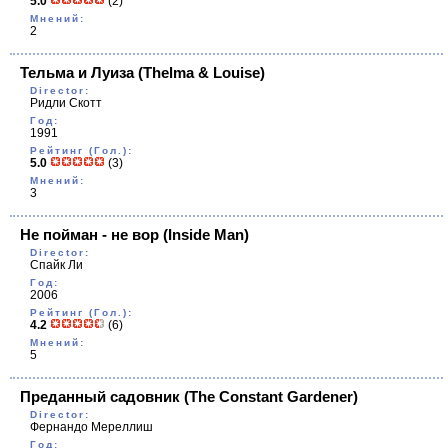
5.0
(2)
Мнений:
2
Тельма и Луиза
(Thelma & Louise)
Director:
Ридли Скотт
Год:
1991
Рейтинг (Гол.):
5.0
(3)
Мнений:
3
Не пойман - не вор
(Inside Man)
Director:
Спайк Ли
Год:
2006
Рейтинг (Гол.):
4.2
(6)
Мнений:
5
Преданный садовник
(The Constant Gardener)
Director:
Фернандо Мереллиш
Год: