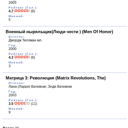
2005
Рейтинг (Гол.):
4.7
(6)
Мнений:
5
Военный ныряльщик(Люди чести )
(Men Of Honor)
Director:
Джордж Тиллман мл.
Год:
2000
Рейтинг (Гол.):
4.3
(6)
Мнений:
3
Матрица 3: Революция
(Matrix Revolutions, The)
Director:
Лана (Ларри) Вачовски, Энди Вачовски
Год:
2003
Рейтинг (Гол.):
3.5
(11)
Мнений:
9