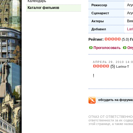
Календарь
Агу
Режиссер
Каталог фильмов
Агу
Сценарист
Вик
Актеры
Lar
Добавил
Рейтинг:
(5.0)
Г
Проголосовать
Оп
АПРЕЛЬ 29, 2010 14:
(5)
Larina-T
!
обсудить на форума
ОТКАЗ ОТ ОТВЕТСТВЕННОСТИ: 
ответственности за их содер
этой странице, а также назва