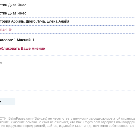
стин Диаз Янес
стин Диаз Янес
тория Абриль
,
Диего Луна
,
Елена Анайя
ina-T ®
олосов:
1
Мнений:
1
убликовать Ваше мнение
09
х
BakuPages.com (Baku.ru) не несет ответственности за содержимое этой страницы. 
жание. Указание ссылки на сайт не означает, что BakuPages.com одобряет или поддер
ния продуктов и предприятий, сайтов, изданий и газет и т.д., являются собственностью