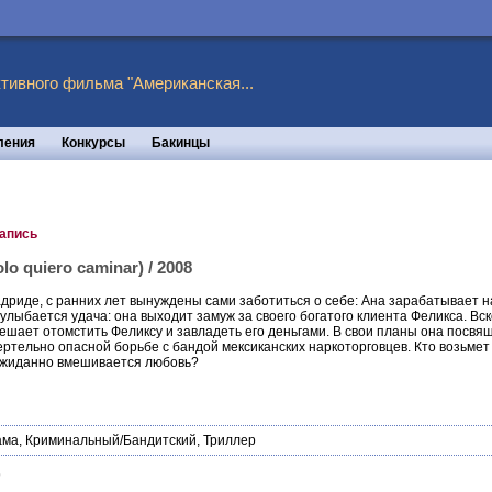
тивного фильма "Американская...
ления
Конкурсы
Бакинцы
запись
o quiero caminar) / 2008
дриде, с ранних лет вынуждены сами заботиться о себе: Ана зарабатывает н
лыбается удача: она выходит замуж за своего богатого клиента Феликса. Вс
ешает отомстить Феликсу и завладеть его деньгами. В свои планы она посв
ертельно опасной борьбе с бандой мексиканских наркоторговцев. Кто возьмет 
ожиданно вмешивается любовь?
ама
,
Криминальный/Бандитский
,
Триллер
9