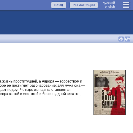
руccкий
ВХОД
РЕГИСТРАЦИЯ
english
а жизнь проституцией, а Аврора — воровством и
коре ее постигнет разочарование: для мужа она —
ящает подруг. Четыре женщины становятся
верх в этой в жестокой и беспощадной схватке,