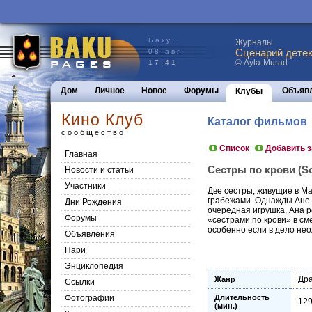
Баку:
Журналы
Сценарий детек
08 авг.
© Ayla-Murad
17:41
Дом
Личное
Новое
Форумы
Объяв
Клубы
Кино Клуб
Каталог фильмов
сообщество
Список
Добавить 
Главная
Сестры по крови (Sol
Новости и статьи
Участники
Две сестры, живущие в Ма
грабежами. Однажды Ане у
Дни Рождения
очередная игрушка. Ана р
Форумы
«сестрами по крови» в см
особенно если в дело не
Объявления
Пари
Энциклопедия
Др
Жанр
Cсылки
Фотографии
Длительность
12
(мин.)