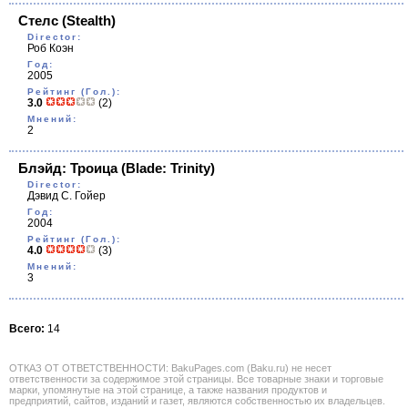
Стелс
(Stealth)
Director:
Роб Коэн
Год:
2005
Рейтинг (Гол.):
3.0
(2)
Мнений:
2
Блэйд: Троица
(Blade: Trinity)
Director:
Дэвид С. Гойер
Год:
2004
Рейтинг (Гол.):
4.0
(3)
Мнений:
3
Всего:
14
ОТКАЗ ОТ ОТВЕТСТВЕННОСТИ: BakuPages.com (Baku.ru) не несет
ответственности за содержимое этой страницы. Все товарные знаки и торговые
марки, упомянутые на этой странице, а также названия продуктов и
предприятий, сайтов, изданий и газет, являются собственностью их владельцев.