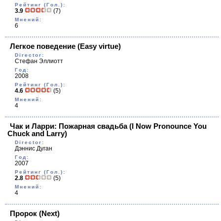
Рейтинг (Гол.):
3.9
(7)
Мнений:
6
Легкое поведение
(Easy virtue)
Director:
Стефан Эллиотт
Год:
2008
Рейтинг (Гол.):
4.6
(5)
Мнений:
4
Чак и Ларри: Пожарная свадьба
(I Now Pronounce You
Chuck and Larry)
Director:
Дэннис Дуган
Год:
2007
Рейтинг (Гол.):
2.8
(5)
Мнений:
4
Пророк
(Next)