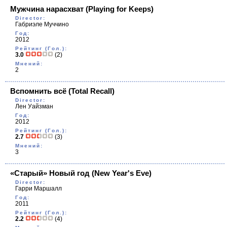
Мужчина нарасхват
(Playing for Keeps)
Director:
Габриэле Муччино
Год:
2012
Рейтинг (Гол.):
3.0
(2)
Мнений:
2
Вспомнить всё
(Total Recall)
Director:
Лен Уайзман
Год:
2012
Рейтинг (Гол.):
2.7
(3)
Мнений:
3
«Старый» Новый год
(New Year's Eve)
Director:
Гарри Маршалл
Год:
2011
Рейтинг (Гол.):
2.2
(4)