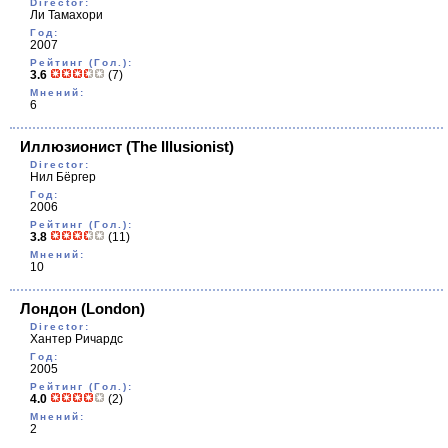
Director:
Ли Тамахори
Год:
2007
Рейтинг (Гол.):
3.6
(7)
Мнений:
6
Иллюзионист
(The Illusionist)
Director:
Нил Бёргер
Год:
2006
Рейтинг (Гол.):
3.8
(11)
Мнений:
10
Лондон
(Lоndon)
Director:
Хантер Ричардс
Год:
2005
Рейтинг (Гол.):
4.0
(2)
Мнений:
2