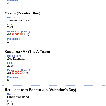
Мнений:
4
Окись
(Powder Blue)
Director:
Тимоти Линг Буи
Год:
2008
Рейтинг (Гол.):
4.0
(1)
Мнений:
1
Команда «А»
(The A-Team)
Director:
Джо Карнахан
Год:
2010
Рейтинг (Гол.):
3.5
(6)
Мнений:
6
День святого Валентина
(Valentine's Day)
Director:
Гарри Маршалл
Год:
2010