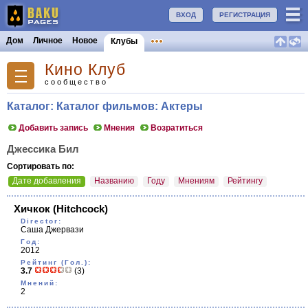
ВХОД
РЕГИСТРАЦИЯ
Дом
Личное
Новое
Клубы
Кино Клуб
сообщество
Каталог: Каталог фильмов: Актеры
Добавить запись
Мнения
Возратиться
Джессика Бил
Сортировать по:
Дате добавления
Названию
Году
Мнениям
Рейтингу
Хичкок
(Hitchcock)
Director:
Саша Джервази
Год:
2012
Рейтинг (Гол.):
3.7
(3)
Мнений:
2