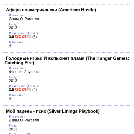
Афера по-американски
(American Hustle)
Director:
Дэвид О. Расселл
Год:
2013
Рейтинг (Гол.):
3.6
(5)
Мнений:
4
Голодные игры: И вспыхнет пламя
(The Hunger Games:
Catching Fire)
Director:
Фрэнсис Лоуренс
Год:
2013
Рейтинг (Гол.):
3.5
(4)
Мнений:
4
Мой парень - псих
(Silver Linings Playbook)
Director:
Дэвид О. Расселл
Год:
2012