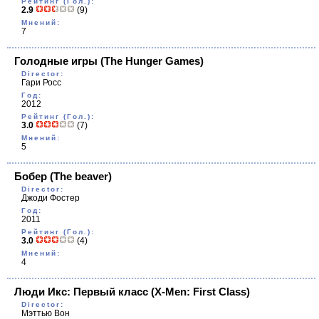
Рейтинг (Гол.):
2.9
(9)
Мнений:
7
Голодные игры
(The Hunger Games)
Director:
Гари Росс
Год:
2012
Рейтинг (Гол.):
3.0
(7)
Мнений:
5
Бобер
(The beaver)
Director:
Джоди Фостер
Год:
2011
Рейтинг (Гол.):
3.0
(4)
Мнений:
4
Люди Икс: Первый класс
(X-Men: First Class)
Director:
Мэттью Вон