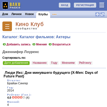
ВХОД
РЕГИСТРАЦИЯ
Дом
Личное
Новое
Клубы
Кино Клуб
сообщество
Каталог: Каталог фильмов: Актеры
Добавить запись
Мнения
Возратиться
Дженнифер Лоуренс
Сортировать по:
Дате добавления
Названию
Году
Мнениям
Рейтингу
Люди Икс: Дни минувшего будущего
(X-Men: Days of
Future Past)
Director:
Брайан Сингер
Год:
2014
Рейтинг (Гол.):
4.0
(4)
Мнений:
4