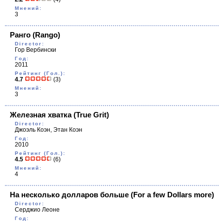
Мнений:
3
Ранго
(Rango)
Director:
Гор Вербински
Год:
2011
Рейтинг (Гол.):
4.7
(3)
Мнений:
3
Железная хватка
(True Grit)
Director:
Джоэль Коэн, Этан Коэн
Год:
2010
Рейтинг (Гол.):
4.5
(6)
Мнений:
4
На несколько долларов больше
(For a few Dollars more)
Director:
Серджио Леоне
Год: