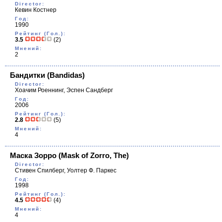
Director:
Кевин Костнер
Год:
1990
Рейтинг (Гол.):
3.5
(2)
Мнений:
2
Бандитки
(Bandidas)
Director:
Хоачим Роеннинг, Эспен Сандберг
Год:
2006
Рейтинг (Гол.):
2.8
(5)
Мнений:
4
Маска Зорро
(Mask of Zorro, The)
Director:
Стивен Спилберг, Уолтер Ф. Паркес
Год:
1998
Рейтинг (Гол.):
4.5
(4)
Мнений:
4