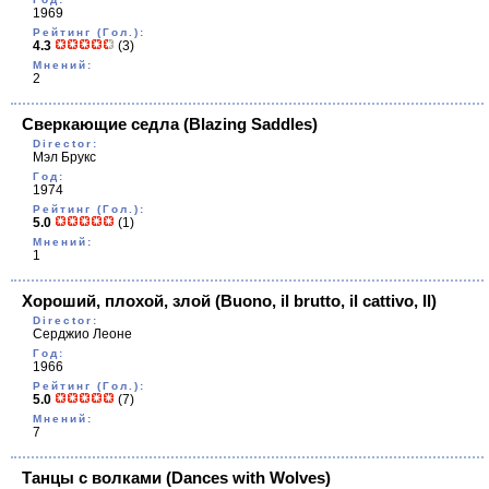
1969
Рейтинг (Гол.):
4.3
(3)
Мнений:
2
Сверкающие седла
(Blazing Saddles)
Director:
Мэл Брукс
Год:
1974
Рейтинг (Гол.):
5.0
(1)
Мнений:
1
Хороший, плохой, злой
(Buono, il brutto, il cattivo, Il)
Director:
Серджио Леоне
Год:
1966
Рейтинг (Гол.):
5.0
(7)
Мнений:
7
Танцы с волками
(Dances with Wolves)