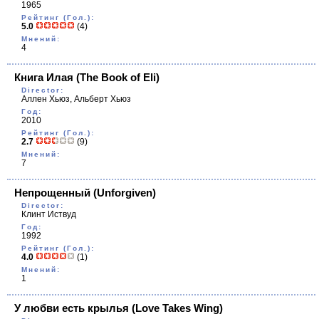
1965
Рейтинг (Гол.):
5.0
(4)
Мнений:
4
Книга Илая
(The Book of Eli)
Director:
Аллен Хьюз, Альберт Хьюз
Год:
2010
Рейтинг (Гол.):
2.7
(9)
Мнений:
7
Непрощенный
(Unforgiven)
Director:
Клинт Иствуд
Год:
1992
Рейтинг (Гол.):
4.0
(1)
Мнений:
1
У любви есть крылья
(Love Takes Wing)