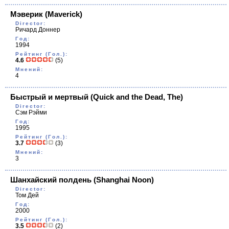
Мэверик
(Maverick)
Director:
Ричард Доннер
Год:
1994
Рейтинг (Гол.):
4.6
(5)
Мнений:
4
Быстрый и мертвый
(Quick and the Dead, The)
Director:
Сэм Рэйми
Год:
1995
Рейтинг (Гол.):
3.7
(3)
Мнений:
3
Шанхайский полдень
(Shanghai Noon)
Director:
Том Дей
Год:
2000
Рейтинг (Гол.):
3.5
(2)