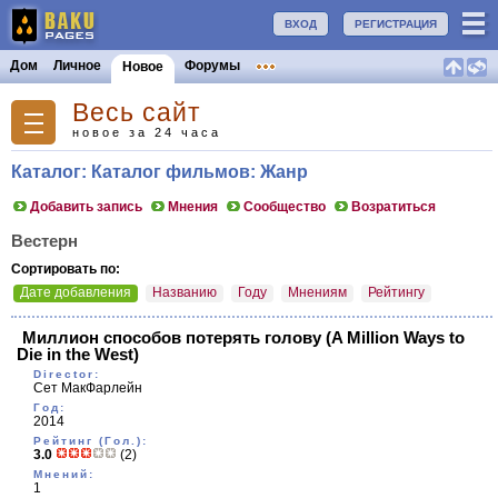
ВХОД
РЕГИСТРАЦИЯ
Дом
Личное
Форумы
Новое
Весь сайт
новое за 24 часа
Каталог: Каталог фильмов: Жанр
Добавить запись
Мнения
Сообщество
Возратиться
Вестерн
Сортировать по:
Дате добавления
Названию
Году
Мнениям
Рейтингу
Миллион способов потерять голову
(A Million Ways to
Die in the West)
Director:
Сет МакФарлейн
Год:
2014
Рейтинг (Гол.):
3.0
(2)
Мнений:
1