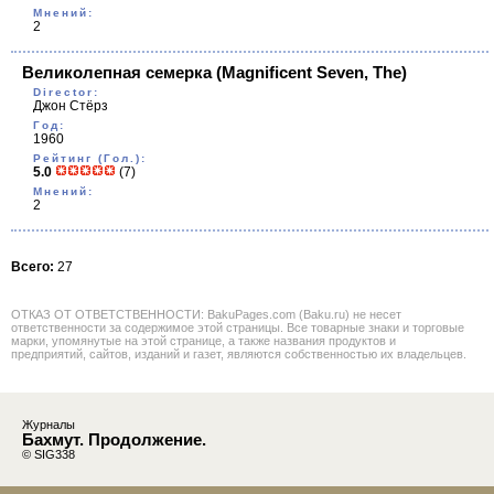
Мнений:
2
Великолепная семерка
(Magnificent Seven, The)
Director:
Джон Стёрз
Год:
1960
Рейтинг (Гол.):
5.0
(7)
Мнений:
2
Всего:
27
ОТКАЗ ОТ ОТВЕТСТВЕННОСТИ: BakuPages.com (Baku.ru) не несет
ответственности за содержимое этой страницы. Все товарные знаки и торговые
марки, упомянутые на этой странице, а также названия продуктов и
предприятий, сайтов, изданий и газет, являются собственностью их владельцев.
Журналы
Бахмут. Продолжение.
© SIG338