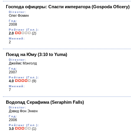
Господа офицеры: Cпасти императора
(Gospoda Oficery)
Director:
Олег Фомин
Год:
2008
Рейтинг (Гол.):
2.0
(2)
Мнений:
2
Поезд на Юму
(3:10 to Yuma)
Director:
Джеймс Мэнголд
Год:
2007
Рейтинг (Гол.):
4.0
(9)
Мнений:
7
Водопад Серафима
(Seraphim Falls)
Director:
Дэвид Фон Энкен
Год:
2006
Рейтинг (Гол.):
3.0
(1)