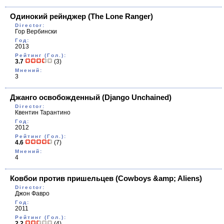
Одинокий рейнджер
(The Lone Ranger)
Director:
Гор Вербински
Год:
2013
Рейтинг (Гол.):
3.7
(3)
Мнений:
3
Джанго освобожденный
(Django Unchained)
Director:
Квентин Тарантино
Год:
2012
Рейтинг (Гол.):
4.6
(7)
Мнений:
4
Ковбои против пришельцев
(Cowboys &amp; Aliens)
Director:
Джон Фавро
Год:
2011
Рейтинг (Гол.):
2.2
(4)