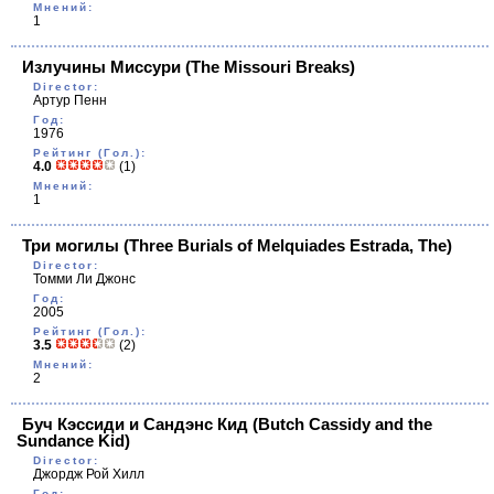
Мнений:
1
Излучины Миссури
(The Missouri Breaks)
Director:
Артур Пенн
Год:
1976
Рейтинг (Гол.):
4.0
(1)
Мнений:
1
Три могилы
(Three Burials of Melquiades Estrada, The)
Director:
Томми Ли Джонс
Год:
2005
Рейтинг (Гол.):
3.5
(2)
Мнений:
2
Буч Кэссиди и Сандэнс Кид
(Butch Cassidy and the
Sundance Kid)
Director:
Джордж Рой Хилл
Год: