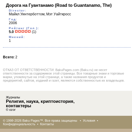
Дорога на Гуантанамо
(Road to Guantanamo, The)
Director:
Майкл Уинтерботтом, Мэт Уайткросс
Год:
2006
Рейтинг (Гол.):
5.0
(1)
Мнений:
1
Всего:
2
ОТКАЗ ОТ ОТВЕТСТВЕННОСТИ: BakuPages.com (Baku.ru) не несет
ответственности за содержимое этой страницы. Все товарные знаки и торговые
марки, упомянутые на этой странице, а также названия продуктов и
предприятий, сайтов, изданий и газет, являются собственностью их владельцев.
Журналы
Религия, наука, криптоистория,
контактеры
© ozor
© 1998-2026 Baku Pages™. Все права защищены •
Условия
•
Конфиденциальность
•
Контакты