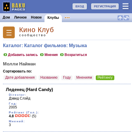
ВХОД
РЕГИСТРАЦИЯ
Дом
Личное
Новое
Клубы
Кино Клуб
сообщество
Каталог: Каталог фильмов: Музыка
Добавить запись
Мнения
Возратиться
Молли Найман
Сортировать по:
Дате добавления
Названию
Году
Мнениям
Рейтингу
Леденец
(Hard Candy)
Director:
Дэвид Слэйд
Год:
2005
Рейтинг (Гол.):
4.8
(5)
Мнений:
3