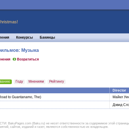
hristmas!
ления
Конкурсы
Бакинцы
 фильмов: Музыка
нения
Возратиться
ванию
Году
Мнениям
Рейтингу
Director
Road to Guantanamo, The)
Майкл Уи
Дэвид Сл
BakuPages.com (Baku.ru) не несет ответственности за содержимое этой страницы. В
иятий, сайтов, изданий и газет, являются собственностью их владельцев.