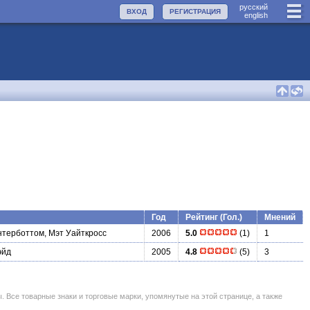
руccкий
ВХОД
РЕГИСТРАЦИЯ
english
Год
Рейтинг (Гол.)
Мнений
нтерботтом, Мэт Уайткросс
2006
5.0
(1)
1
эйд
2005
4.8
(5)
3
се товарные знаки и торговые марки, упомянутые на этой странице, а также