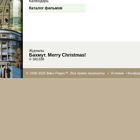
Календарь
Каталог фильмов
Журналы
Бахмут. Merry Christmas!
© SIG338
© 1998-2026 Baku Pages™. Все права защищены •
Условия
•
Конфид