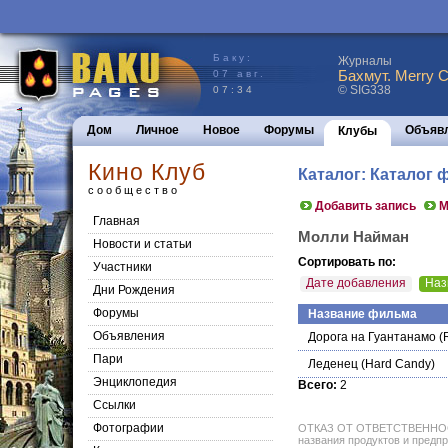
Баку:
Журналы
Бахмут. Merry C
07 авг.
© SIG338
07:34
Дом
Личное
Новое
Форумы
Объяв
Клубы
Кино Клуб
Каталог: Каталог
сообщество
Добавить запись
М
Главная
Молли Найман
Новости и статьи
Сортировать по:
Участники
Дате добавления
Наз
Дни Рождения
Форумы
Название фильма
Объявления
Дорога на Гуантанамо
(
Пари
Леденец
(Hard Candy)
Энциклопедия
Всего:
2
Cсылки
Фотографии
ОТКАЗ ОТ ОТВЕТСТВЕННОСТИ: 
названия продуктов и предпр