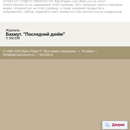
ОТКАЗ ОТ ОТВЕТСТВЕННОСТИ: BakuPages.com (Baku.ru) не несет
ответственности за содержимое этой страницы. Все товарные знаки и торговые
марки, упомянутые на этой странице, а также названия продуктов и
предприятий, сайтов, изданий и газет, являются собственностью их владельцев.
Журналы
Бахмут. "Последний дюйм"
© SIG338
© 1998-2026 Baku Pages™. Все права защищены •
Условия
•
Конфиденциальность
•
Контакты
Дворик