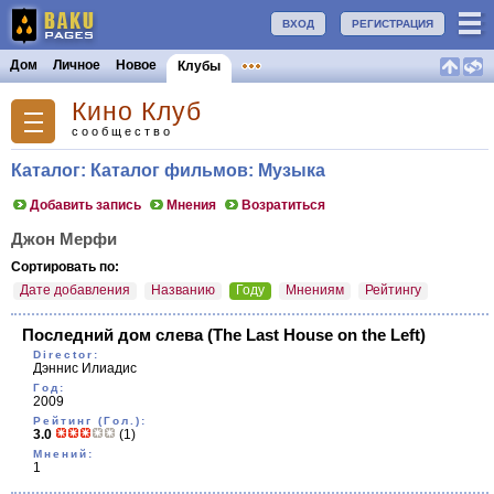
ВХОД
РЕГИСТРАЦИЯ
Дом
Личное
Новое
Клубы
Кино Клуб
сообщество
Каталог: Каталог фильмов: Музыка
Добавить запись
Мнения
Возратиться
Джон Мерфи
Сортировать по:
Дате добавления
Названию
Году
Мнениям
Рейтингу
Последний дом слева
(The Last House on the Left)
Director:
Дэннис Илиадис
Год:
2009
Рейтинг (Гол.):
3.0
(1)
Мнений:
1