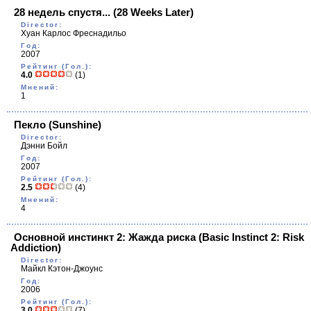
28 недель спустя...
(28 Weeks Later)
Director:
Хуан Карлос Фреснадильо
Год:
2007
Рейтинг (Гол.):
4.0
(1)
Мнений:
1
Пекло
(Sunshine)
Director:
Дэнни Бойл
Год:
2007
Рейтинг (Гол.):
2.5
(4)
Мнений:
4
Основной инстинкт 2: Жажда риска
(Basic Instinct 2: Risk
Addiction)
Director:
Майкл Кэтон-Джоунс
Год:
2006
Рейтинг (Гол.):
3.0
(7)