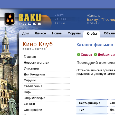
Баку:
Журналы
Бахмут. "После
06 авг.
© SIG338
12:24
Дом
Личное
Новое
Форумы
Объяв
Клубы
Кино Клуб
Каталог фильмов
сообщество
Список
Добавить 
Главная
Последний дом слева 
Новости и статьи
Участники
Остановившись в домике н
родителям, Джону и Эмме,
Дни Рождения
Форумы
Объявления
Пари
Энциклопедия
СШ
Сертификация
Cсылки
Фотографии
Для
Тип