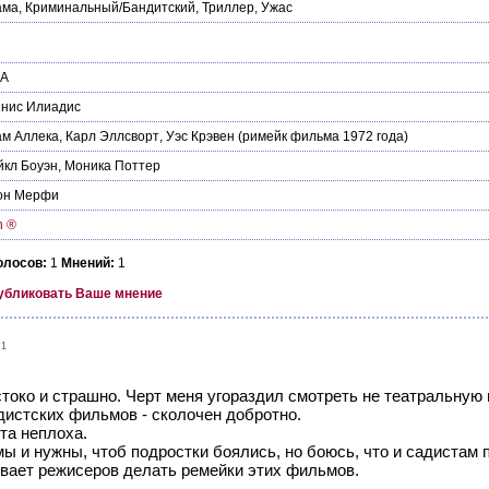
ама
,
Криминальный/Бандитский
,
Триллер
,
Ужас
А
ннис Илиадис
ам Аллека
,
Карл Эллсворт
,
Уэс Крэвен
(римейк фильма 1972 года)
кл Боуэн
,
Моника Поттер
он Мерфи
n ®
олосов:
1
Мнений:
1
убликовать Ваше мнение
01
токо и страшно. Черт меня угораздил смотреть не театральную 
дистских фильмов - сколочен добротно.
та неплоха.
 и нужны, чтоб подростки боялись, но боюсь, что и садистам 
ивает режисеров делать ремейки этих фильмов.