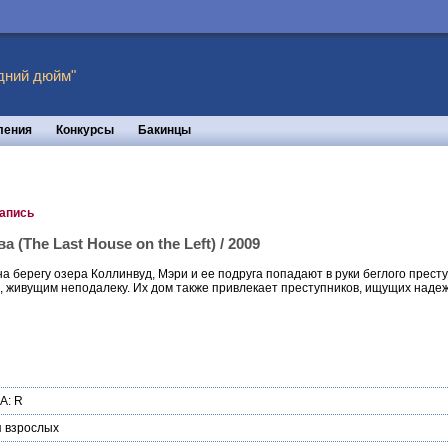
дний дюйм"
ления
Конкурсы
Бакинцы
запись
(The Last House on the Left) / 2009
а берегу озера Коллинвуд, Мэри и ее подруга попадают в руки беглого престу
 живущим неподалеку. Их дом также привлекает преступников, ищущих надежн
А: R
 взрослых