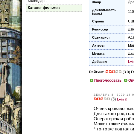
Календарь
Др
Жанр
Каталог фильмов
Длительность
110
(мин.)
СШ
Страна
Дэ
Режиссер
Ад
Сценарист
Май
Актеры
Дж
Музыка
Lvi
Добавил
Рейтинг:
(3.0)
Г
Проголосовать
Оп
ДЕКАБРЬ 8, 2009 14:
(3)
Lvin ®
Очень кроваво, жес
Для такого рода са
Операторская рабо
Может такие фильмы
Что-то же подталк