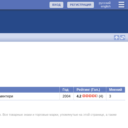
руccкий
ВХОД
РЕГИСТРАЦИЯ
english
Год
Рейтинг (Гол.)
Мнений
минтери
2004
4.2
(4)
3
се товарные знаки и торговые марки, упомянутые на этой странице, а также