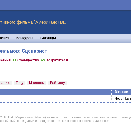
тивного фильма "Американская...
ления
Конкурсы
Бакинцы
 фильмов: Сценарист
нения
Сообщество
Возратиться
ванию
Году
Мнениям
Рейтингу
Director
Чезз Пал
BakuPages.com (Baku.ru) не несет ответственности за содержимое этой страницы. В
иятий, сайтов, изданий и газет, являются собственностью их владельцев.