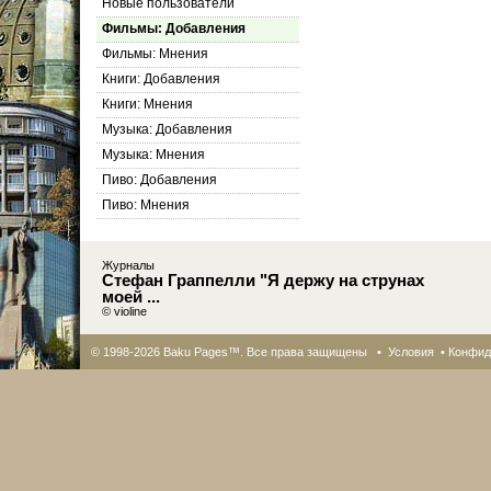
Новые пользователи
Фильмы: Добавления
Фильмы: Мнения
Книги: Добавления
Книги: Мнения
Музыка: Добавления
Музыка: Мнения
Пиво: Добавления
Пиво: Мнения
Журналы
Стефан Граппелли "Я держу на струнах
моей ...
© violine
© 1998-2026 Baku Pages™. Все права защищены •
Условия
•
Конфид