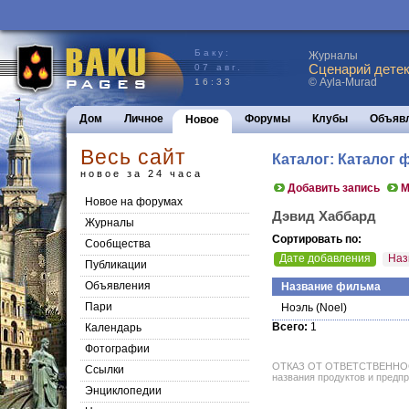
Баку:
Журналы
Сценарий детек
07 авг.
© Ayla-Murad
16:33
Дом
Личное
Форумы
Клубы
Объяв
Новое
Весь сайт
Каталог: Каталог
новое за 24 часа
Добавить запись
М
Новое на форумах
Дэвид Хаббард
Журналы
Сортировать по:
Сообщества
Дате добавления
Наз
Публикации
Объявления
Название фильма
Пари
Ноэль
(Noel)
Всего:
1
Календарь
Фотографии
ОТКАЗ ОТ ОТВЕТСТВЕННОСТИ: 
Ссылки
названия продуктов и предпр
Энциклопедии