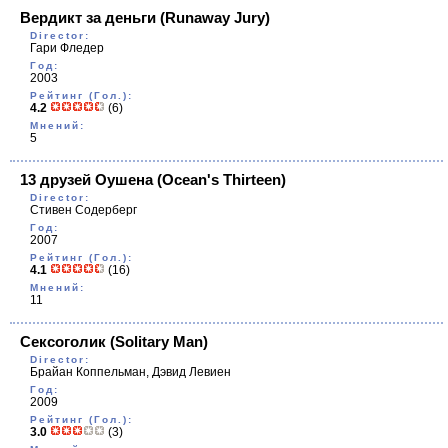
Вердикт за деньги
(Runaway Jury)
Director:
Гари Фледер
Год:
2003
Рейтинг (Гол.):
4.2
(6)
Мнений:
5
13 друзей Оушена
(Ocean's Thirteen)
Director:
Стивен Содерберг
Год:
2007
Рейтинг (Гол.):
4.1
(16)
Мнений:
11
Сексоголик
(Solitary Man)
Director:
Брайан Коппельман, Дэвид Левиен
Год:
2009
Рейтинг (Гол.):
3.0
(3)