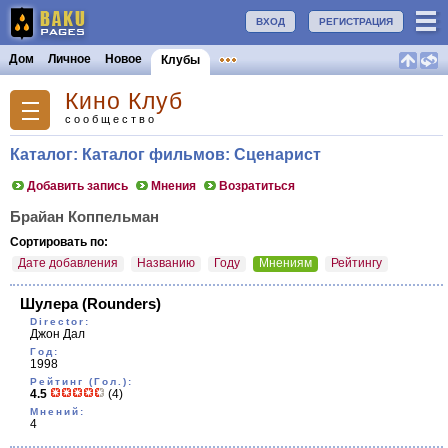
ВХОД
РЕГИСТРАЦИЯ
Дом
Личное
Новое
Клубы
Кино Клуб
сообщество
Каталог: Каталог фильмов: Сценарист
Добавить запись
Мнения
Возратиться
Брайан Коппельман
Сортировать по:
Дате добавления
Названию
Году
Мнениям
Рейтингу
Шулера
(Rounders)
Director:
Джон Дал
Год:
1998
Рейтинг (Гол.):
4.5
(4)
Мнений:
4