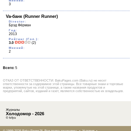
Мнений:
3
Va-банк
(Runner Runner)
Director:
Брэд Фёрман
Год:
2013
Рейтинг (Гол.):
3.0
(2)
Мнений:
2
Всего:
5
ОТКАЗ ОТ ОТВЕТСТВЕННОСТИ: BakuPages.com (Baku.ru) не несет
ответственности за содержимое этой страницы. Все товарные знаки и торговые
марки, упомянутые на этой странице, а также названия продуктов и
предприятий, сайтов, изданий и газет, являются собственностью их владельцев.
Журналы
Холодомор - 2026
© tvlyu
© 1998-2026 Baku Pages™. Все права защищены •
Условия
•