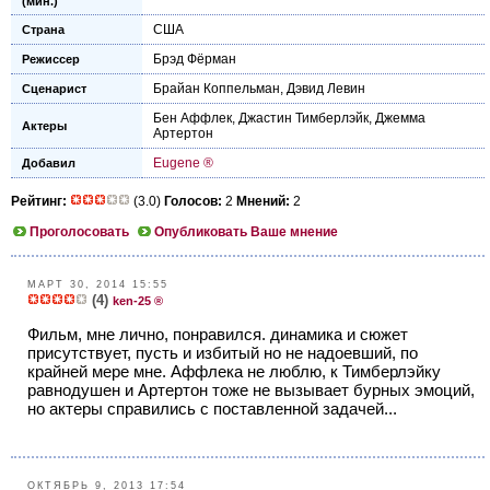
(мин.)
США
Страна
Брэд Фёрман
Режиссер
Брайан Коппельман
,
Дэвид Левин
Сценарист
Бен Аффлек
,
Джастин Тимберлэйк
,
Джемма
Актеры
Артертон
Eugene ®
Добавил
Рейтинг:
(3.0)
Голосов:
2
Мнений:
2
Проголосовать
Опубликовать Ваше мнение
МАРТ 30, 2014 15:55
(4)
ken-25 ®
Фильм, мне лично, понравился. динамика и сюжет
присутствует, пусть и избитый но не надоевший, по
крайней мере мне. Аффлека не люблю, к Тимберлэйку
равнодушен и Артертон тоже не вызывает бурных эмоций,
но актеры справились с поставленной задачей...
ОКТЯБРЬ 9, 2013 17:54