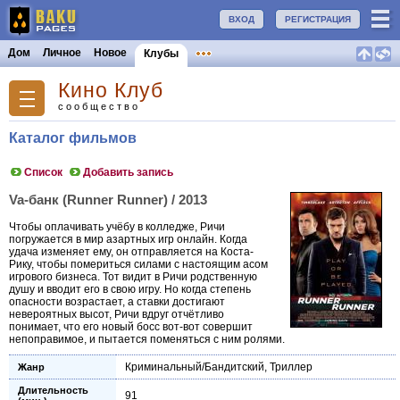
ВХОД
РЕГИСТРАЦИЯ
Дом
Личное
Новое
Клубы
Кино Клуб
сообщество
Каталог фильмов
Список
Добавить запись
Va-банк (Runner Runner) / 2013
Чтобы оплачивать учёбу в колледже, Ричи
погружается в мир азартных игр онлайн. Когда
удача изменяет ему, он отправляется на Коста-
Рику, чтобы помериться силами с настоящим асом
игрового бизнеса. Тот видит в Ричи родственную
душу и вводит его в свою игру. Но когда степень
опасности возрастает, а ставки достигают
невероятных высот, Ричи вдруг отчётливо
понимает, что его новый босс вот-вот совершит
непоправимое, и пытается поменяться с ним ролями.
Криминальный/Бандитский
,
Триллер
Жанр
Длительность
91