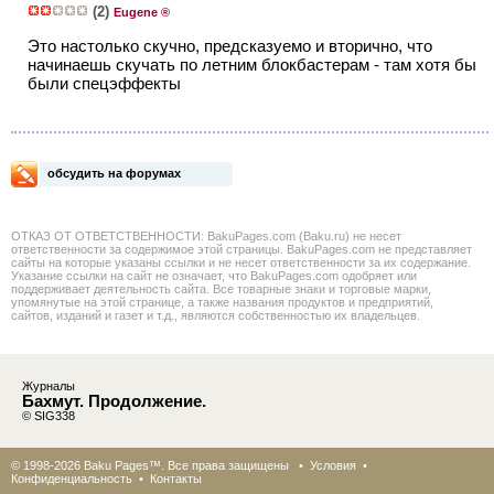
(2)
Eugene ®
Это настолько скучно, предсказуемо и вторично, что
начинаешь скучать по летним блокбастерам - там хотя бы
были спецэффекты
обсудить на форумах
ОТКАЗ ОТ ОТВЕТСТВЕННОСТИ: BakuPages.com (Baku.ru) не несет
ответственности за содержимое этой страницы. BakuPages.com не представляет
сайты на которые указаны ссылки и не несет ответственности за их содержание.
Указание ссылки на сайт не означает, что BakuPages.com одобряет или
поддерживает деятельность сайта. Все товарные знаки и торговые марки,
упомянутые на этой странице, а также названия продуктов и предприятий,
сайтов, изданий и газет и т.д., являются собственностью их владельцев.
Журналы
Бахмут. Продолжение.
© SIG338
© 1998-2026 Baku Pages™. Все права защищены •
Условия
•
Конфиденциальность
•
Контакты