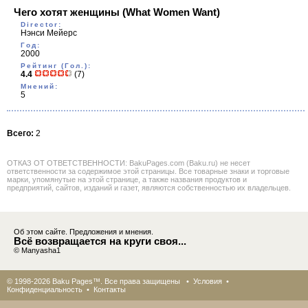
Чего хотят женщины
(What Women Want)
Director:
Нэнси Мейерс
Год:
2000
Рейтинг (Гол.):
4.4
(7)
Мнений:
5
Всего:
2
ОТКАЗ ОТ ОТВЕТСТВЕННОСТИ: BakuPages.com (Baku.ru) не несет
ответственности за содержимое этой страницы. Все товарные знаки и торговые
марки, упомянутые на этой странице, а также названия продуктов и
предприятий, сайтов, изданий и газет, являются собственностью их владельцев.
Об этом сайте. Предложения и мнения.
Всё возвращается на круги своя...
© Manyasha1
© 1998-2026 Baku Pages™. Все права защищены •
Условия
•
Конфиденциальность
•
Контакты