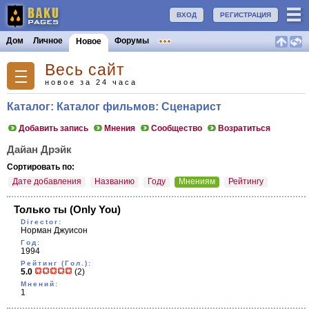
ВХОД
РЕГИСТРАЦИЯ
Дом
Личное
Форумы
Новое
Весь сайт
новое за 24 часа
Каталог: Каталог фильмов: Сценарист
Добавить запись
Мнения
Сообщество
Возратиться
Дайан Дрэйк
Сортировать по:
Дате добавления
Названию
Году
Мнениям
Рейтингу
Только ты
(Only You)
Director:
Норман Джуисон
Год:
1994
Рейтинг (Гол.):
5.0
(2)
Мнений:
1