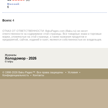
Мнений:
6
Всего:
4
ОТКАЗ ОТ ОТВЕТСТВЕННОСТИ: BakuPages.com (Baku.ru) не несет
ответственности за содержимое этой страницы. Все товарные знаки и торговые
марки, упомянутые на этой странице, а также названия продуктов и
предприятий, сайтов, изданий и газет, являются собственностью их владельцев.
Журналы
Холодомор - 2026
© tvlyu
© 1998-2026 Baku Pages™. Все права защищены •
Условия
•
Конфиденциальность
•
Контакты