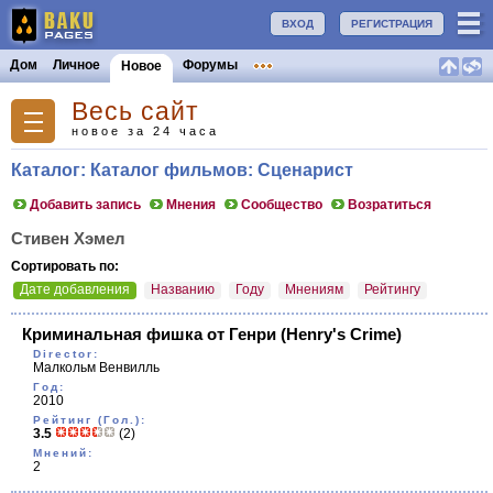
ВХОД
РЕГИСТРАЦИЯ
Дом
Личное
Форумы
Новое
Весь сайт
новое за 24 часа
Каталог: Каталог фильмов: Сценарист
Добавить запись
Мнения
Сообщество
Возратиться
Стивен Хэмел
Сортировать по:
Дате добавления
Названию
Году
Мнениям
Рейтингу
Криминальная фишка от Генри
(Henry's Crime)
Director:
Малкольм Венвилль
Год:
2010
Рейтинг (Гол.):
3.5
(2)
Мнений:
2