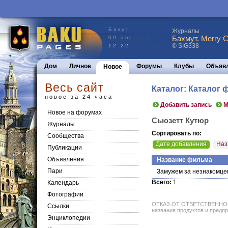
Баку:
Журналы
Бахмут. Merry C
09 авг.
© SIG338
12:22
Дом
Личное
Форумы
Клубы
Объяв
Новое
Весь сайт
Каталог: Каталог
новое за 24 часа
Добавить запись
М
Новое на форумах
Сьюзетт Кутюр
Журналы
Сортировать по:
Сообщества
Дате добавления
Наз
Публикации
Объявления
Название фильма
Пари
Замужем за незнакомце
Всего:
1
Календарь
Фотографии
ОТКАЗ ОТ ОТВЕТСТВЕННОСТИ: 
Ссылки
названия продуктов и предпр
Энциклопедии