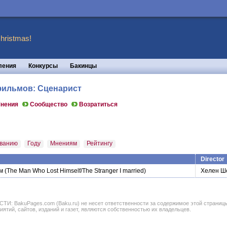
hristmas!
ления
Конкурсы
Бакинцы
 фильмов: Сценарист
нения
Сообщество
Возратиться
ванию
Году
Мнениям
Рейтингу
Director
м
(The Man Who Lost Himself/The Stranger I married)
Хелен Ш
BakuPages.com (Baku.ru) не несет ответственности за содержимое этой страницы. В
иятий, сайтов, изданий и газет, являются собственностью их владельцев.