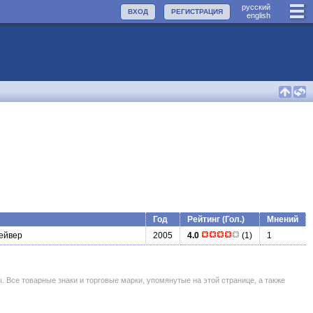
руccкий
ВХОД
РЕГИСТРАЦИЯ
english
Год
Рейтинг (Гол.)
Мнений
ейвер
2005
4.0
(1)
1
се товарные знаки и торговые марки, упомянутые на этой странице, а также