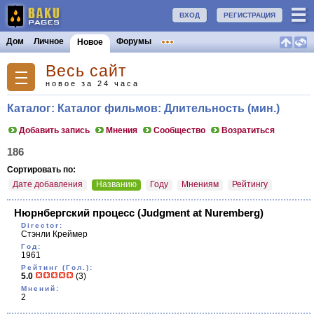
ВХОД
РЕГИСТРАЦИЯ
Дом
Личное
Форумы
Новое
Весь сайт
новое за 24 часа
Каталог: Каталог фильмов: Длительность (мин.)
Добавить запись
Мнения
Сообщество
Возратиться
186
Сортировать по:
Дате добавления
Названию
Году
Мнениям
Рейтингу
Нюрнбергский процесс
(Judgment at Nuremberg)
Director:
Стэнли Креймер
Год:
1961
Рейтинг (Гол.):
5.0
(3)
Мнений:
2