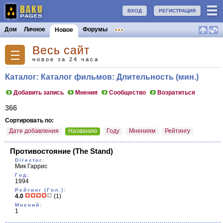
ВХОД
РЕГИСТРАЦИЯ
Дом
Личное
Форумы
Новое
Весь сайт
новое за 24 часа
Каталог: Каталог фильмов: Длительность (мин.)
Добавить запись
Мнения
Сообщество
Возратиться
366
Сортировать по:
Дате добавления
Названию
Году
Мнениям
Рейтингу
Противостояние
(The Stand)
Director:
Мик Гаррис
Год:
1994
Рейтинг (Гол.):
4.0
(1)
Мнений:
1