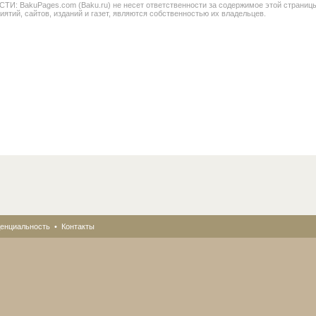
BakuPages.com (Baku.ru) не несет ответственности за содержимое этой страницы. В
иятий, сайтов, изданий и газет, являются собственностью их владельцев.
енциальность
•
Контакты