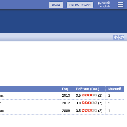
руccкий
ВХОД
РЕГИСТРАЦИЯ
english
Год
Рейтинг (Гол.)
Мнений
лс
2013
3.5
(2)
2
с
2012
3.0
(7)
5
лс
2009
3.5
(2)
1