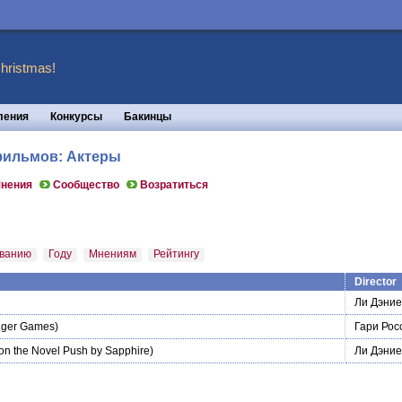
hristmas!
ления
Конкурсы
Бакинцы
 фильмов: Актеры
нения
Сообщество
Возратиться
ванию
Году
Мнениям
Рейтингу
Director
Ли Дэние
ger Games)
Гари Рос
on the Novel Push by Sapphire)
Ли Дэние