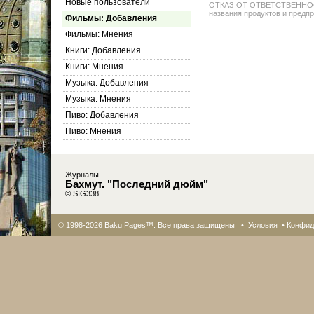
Новые пользователи
ОТКАЗ ОТ ОТВЕТСТВЕННОСТИ: 
названия продуктов и предпр
Фильмы: Добавления
Фильмы: Мнения
Книги: Добавления
Книги: Мнения
Музыка: Добавления
Музыка: Мнения
Пиво: Добавления
Пиво: Мнения
Журналы
Бахмут. "Последний дюйм"
© SIG338
© 1998-2026 Baku Pages™. Все права защищены •
Условия
•
Конфид