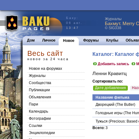
Баку:
Журналы
Бахмут. Merry C
06 авг.
© SIG338
13:47
Дом
Личное
Форумы
Клубы
Объяв
Новое
Весь сайт
Каталог: Каталог
новое за 24 часа
Добавить запись
М
Новое на форумах
Ленни Кравитц
Журналы
Сортировать по:
Сообщества
Дате добавления
Наз
Публикации
Объявления
Название фильма
Пари
Дворецкий
(The Butler)
Календарь
Голодные игры
(The Hun
Фотографии
Тужься
(Precious: Based 
Ссылки
Всего:
3
Энциклопедии