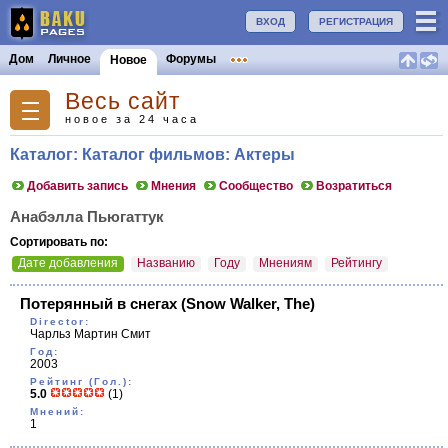
ВХОД
РЕГИСТРАЦИЯ
Дом
Личное
Форумы
Новое
Весь сайт
новое за 24 часа
Каталог: Каталог фильмов: Актеры
Добавить запись
Мнения
Сообщество
Возратиться
Анабэлла Пьюгаттук
Сортировать по:
Дате добавления
Названию
Году
Мнениям
Рейтингу
Потерянный в снегах
(Snow Walker, The)
Director:
Чарльз Мартин Смит
Год:
2003
Рейтинг (Гол.):
5.0
(1)
Мнений:
1