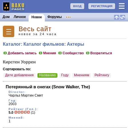
ВХОД
РЕГИСТРАЦИЯ
Дом
Личное
Форумы
Новое
Весь сайт
новое за 24 часа
Каталог: Каталог фильмов: Актеры
Добавить запись
Мнения
Сообщество
Возратиться
Кирстен Уоррен
Сортировать по:
Дате добавления
Названию
Году
Мнениям
Рейтингу
Потерянный в снегах
(Snow Walker, The)
Director:
Чарльз Мартин Смит
Год:
2003
Рейтинг (Гол.):
5.0
(1)
Мнений:
1