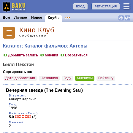
ВХОД
РЕГИСТРАЦИЯ
Дом
Личное
Новое
Клубы
Кино Клуб
сообщество
Каталог: Каталог фильмов: Актеры
Добавить запись
Мнения
Возратиться
Билл Пэкстон
Сортировать по:
Дате добавления
Названию
Году
Мнениям
Рейтингу
Вечерняя звезда
(The Evening Star)
Director:
Роберт Харлинг
Год:
1996
Рейтинг (Гол.):
5.0
(2)
Мнений:
2