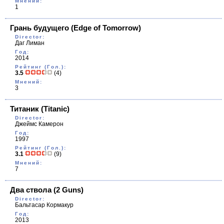
Мнений:
1
Грань будущего
(Edge of Tomorrow)
Director:
Даг Лиман
Год:
2014
Рейтинг (Гол.):
3.5
(4)
Мнений:
3
Титаник
(Titanic)
Director:
Джеймс Камерон
Год:
1997
Рейтинг (Гол.):
3.1
(9)
Мнений:
7
Два ствола
(2 Guns)
Director:
Бальтасар Кормакур
Год:
2013