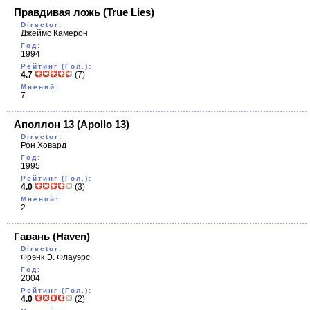
Правдивая ложь
(True Lies)
Director:
Джеймс Камерон
Год:
1994
Рейтинг (Гол.):
4.7
(7)
Мнений:
7
Аполлон 13
(Apollo 13)
Director:
Рон Ховард
Год:
1995
Рейтинг (Гол.):
4.0
(3)
Мнений:
2
Гавань
(Haven)
Director:
Фрэнк Э. Флауэрс
Год:
2004
Рейтинг (Гол.):
4.0
(2)