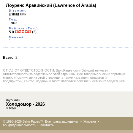
Лоуренс Аравийский
(Lawrence of Arabia)
Director:
Дэвид Лин
Год:
1962
Рейтинг (Гол.):
5.0
(2)
Мнений:
1
Всего:
2
ОТКАЗ ОТ ОТВЕТСТВЕННОСТИ: BakuPages.com (Baku.ru) не несет
ответственности за содержимое этой страницы. Все товарные знаки и торговые
марки, упомянутые на этой странице, а также названия продуктов и
предприятий, сайтов, изданий и газет, являются собственностью их владельцев.
Журналы
Холодомор - 2026
© tvlyu
© 1998-2026 Baku Pages™. Все права защищены •
Условия
•
Конфиденциальность
•
Контакты