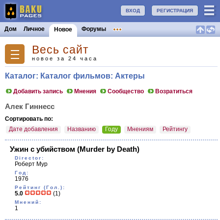
ВХОД
РЕГИСТРАЦИЯ
Дом
Личное
Форумы
Новое
Весь сайт
новое за 24 часа
Каталог: Каталог фильмов: Актеры
Добавить запись
Мнения
Сообщество
Возратиться
Алек Гиннесс
Сортировать по:
Дате добавления
Названию
Году
Мнениям
Рейтингу
Ужин с убийством
(Murder by Death)
Director:
Роберт Мур
Год:
1976
Рейтинг (Гол.):
5.0
(1)
Мнений:
1