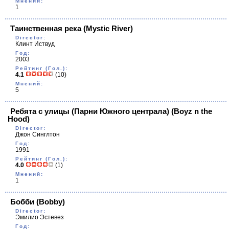
Мнений:
1
Таинственная река
(Mystic River)
Director:
Клинт Иствуд
Год:
2003
Рейтинг (Гол.):
4.1
(10)
Мнений:
5
Ребята с улицы (Парни Южного централа)
(Boyz n the
Hood)
Director:
Джон Синглтон
Год:
1991
Рейтинг (Гол.):
4.0
(1)
Мнений:
1
Бобби
(Bobby)
Director:
Эмилио Эстевез
Год: