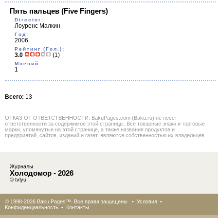
Пять пальцев
(Five Fingers)
Director:
Лоуренс Малкин
Год:
2006
Рейтинг (Гол.):
3.0
(1)
Мнений:
1
Всего:
13
ОТКАЗ ОТ ОТВЕТСТВЕННОСТИ: BakuPages.com (Baku.ru) не несет
ответственности за содержимое этой страницы. Все товарные знаки и торговые
марки, упомянутые на этой странице, а также названия продуктов и
предприятий, сайтов, изданий и газет, являются собственностью их владельцев.
Журналы
Холодомор - 2026
© tvlyu
© 1998-2026 Baku Pages™. Все права защищены •
Условия
•
Конфиденциальность
•
Контакты