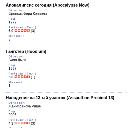
Апокалипсис сегодня
(Apocalypse Now)
Director:
Френсис Форд Коппола
Год:
1979
Рейтинг (Гол.):
5.0
(3)
Мнений:
3
Гангстер
(Hoodlum)
Director:
Билл Дьюк
Год:
1997
Рейтинг (Гол.):
5.0
(1)
Мнений:
1
Нападение на 13-ый участок
(Assault on Precinct 13)
Director:
Жан-Франсуа Рише
Год:
2005
Рейтинг (Гол.):
4.3
(3)