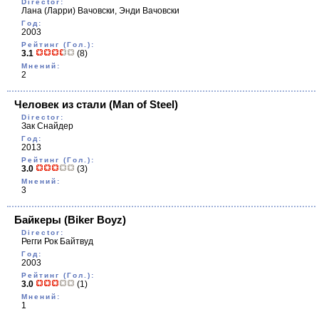
Director:
Лана (Ларри) Вачовски, Энди Вачовски
Год:
2003
Рейтинг (Гол.):
3.1
(8)
Мнений:
2
Человек из стали
(Man of Steel)
Director:
Зак Снайдер
Год:
2013
Рейтинг (Гол.):
3.0
(3)
Мнений:
3
Байкеры
(Biker Boyz)
Director:
Регги Рок Байтвуд
Год:
2003
Рейтинг (Гол.):
3.0
(1)
Мнений:
1