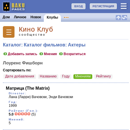
ВХОД
РЕГИСТРАЦИЯ
Дом
Личное
Новое
Клубы
Кино Клуб
сообщество
Каталог: Каталог фильмов: Актеры
Добавить запись
Мнения
Возратиться
Лоуренс Фишборн
Сортировать по:
Дате добавления
Названию
Году
Мнениям
Рейтингу
Матрица
(The Matrix)
Director:
Лана (Ларри) Вачовски, Энди Вачовски
Год:
1999
Рейтинг (Гол.):
5.0
(5)
Мнений:
5