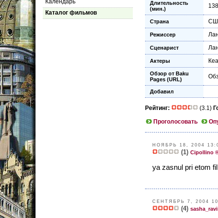
Календарь
Длительность
13
(мин.)
Каталог фильмов
СШ
Страна
Лан
Режиссер
Лан
Сценарист
Кеа
Актеры
Обзор от Baku
Обз
Pages (URL)
Добавил
Рейтинг:
(3.1)
Г
Проголосовать
Оп
НОЯБРЬ 18, 2004 13:
(1)
Cipollino 
ya zasnul pri etom f
СЕНТЯБРЬ 7, 2004 10
(4)
sasha_ravi