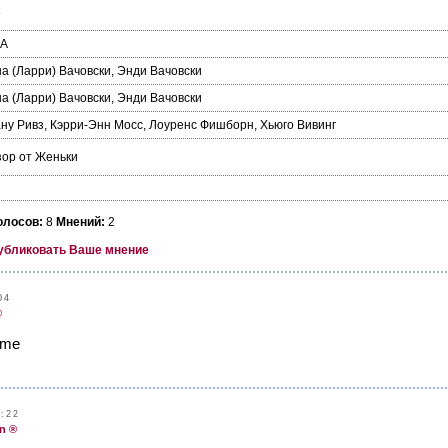
8
А
а (Ларри) Вачовски
,
Энди Вачовски
а (Ларри) Вачовски
,
Энди Вачовски
ну Ривз
,
Кэрри-Энн Мосс
,
Лоуренс Фишборн
,
Хьюго Вивинг
ор от Женьки
олосов:
8
Мнений:
2
убликовать Ваше мнение
04
®
ilme
:22
n ®