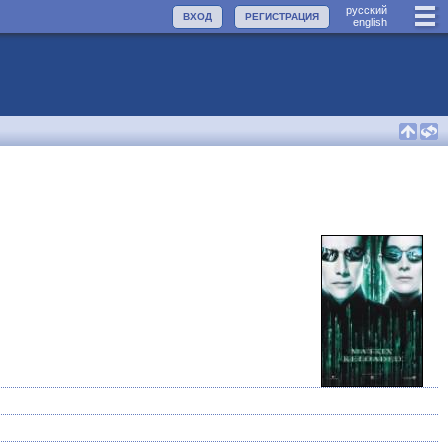
руccкий
ВХОД
РЕГИСТРАЦИЯ
english