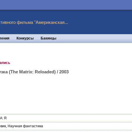
тивного фильма "Американская...
ления
Конкурсы
Бакинцы
запись
ка (The Matrix: Reloaded) / 2003
А: R
вик
,
Научная фантастика