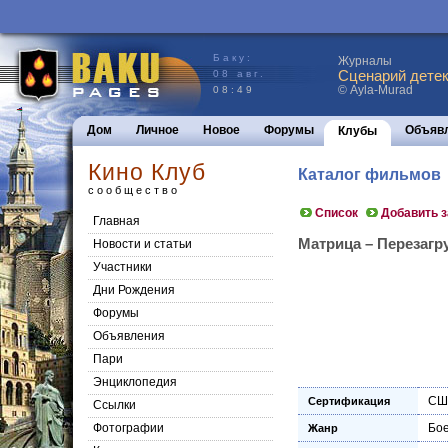
Баку:
Журналы
Сценарий детек
08 авг.
© Ayla-Murad
08:49
Дом
Личное
Новое
Форумы
Объяв
Клубы
Кино Клуб
Каталог фильмов
сообщество
Список
Добавить 
Главная
Матрица – Перезагруз
Новости и статьи
Участники
Дни Рождения
Форумы
Объявления
Пари
Энциклопедия
СШ
Сертификация
Cсылки
Фотографии
Бое
Жанр