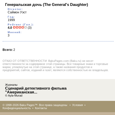
Генеральская дочь
(The General's Daughter)
Director:
Саймон Уэст
Год:
1999
Рейтинг (Гол.):
4.0
(3)
Мнений:
3
Всего:
2
ОТКАЗ ОТ ОТВЕТСТВЕННОСТИ: BakuPages.com (Baku.ru) не несет
ответственности за содержимое этой страницы. Все товарные знаки и торговые
марки, упомянутые на этой странице, а также названия продуктов и
предприятий, сайтов, изданий и газет, являются собственностью их владельцев.
Журналы
Сценарий детективного фильма
"Американская...
© Ayla-Murad
© 1998-2026 Baku Pages™. Все права защищены •
Условия
•
Конфиденциальность
•
Контакты