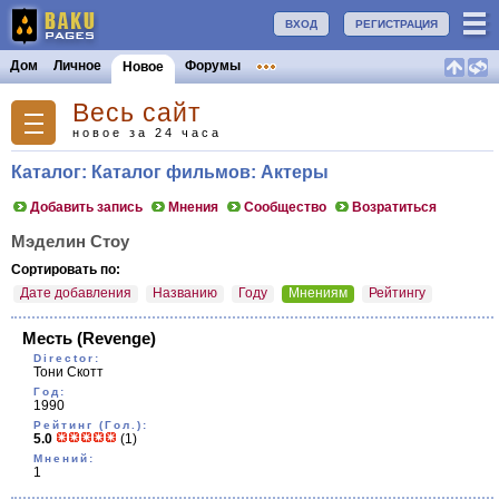
ВХОД
РЕГИСТРАЦИЯ
Дом
Личное
Форумы
Новое
Весь сайт
новое за 24 часа
Каталог: Каталог фильмов: Актеры
Добавить запись
Мнения
Сообщество
Возратиться
Мэделин Стоу
Сортировать по:
Дате добавления
Названию
Году
Мнениям
Рейтингу
Месть
(Revenge)
Director:
Тони Скотт
Год:
1990
Рейтинг (Гол.):
5.0
(1)
Мнений:
1