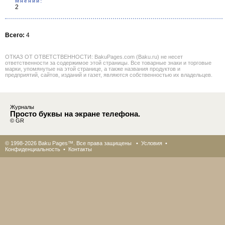
Мнений:
2
Всего:
4
ОТКАЗ ОТ ОТВЕТСТВЕННОСТИ: BakuPages.com (Baku.ru) не несет
ответственности за содержимое этой страницы. Все товарные знаки и торговые
марки, упомянутые на этой странице, а также названия продуктов и
предприятий, сайтов, изданий и газет, являются собственностью их владельцев.
Журналы
Просто буквы на экране телефона.
© GR
© 1998-2026 Baku Pages™. Все права защищены •
Условия
•
Конфиденциальность
•
Контакты