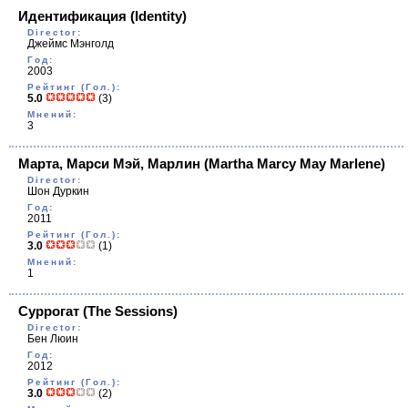
Идентификация
(Identity)
Director:
Джеймс Мэнголд
Год:
2003
Рейтинг (Гол.):
5.0
(3)
Мнений:
3
Марта, Марси Мэй, Марлин
(Martha Marcy May Marlene)
Director:
Шон Дуркин
Год:
2011
Рейтинг (Гол.):
3.0
(1)
Мнений:
1
Суррогат
(The Sessions)
Director:
Бен Люин
Год:
2012
Рейтинг (Гол.):
3.0
(2)