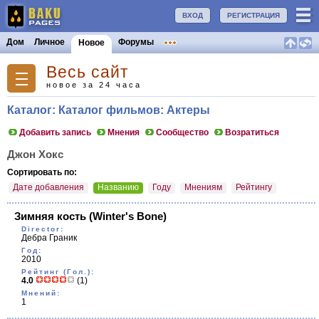
ВХОД
РЕГИСТРАЦИЯ
Дом
Личное
Форумы
Новое
Весь сайт
новое за 24 часа
Каталог: Каталог фильмов: Актеры
Добавить запись
Мнения
Сообщество
Возратиться
Джон Хокс
Сортировать по:
Дате добавления
Названию
Году
Мнениям
Рейтингу
Зимняя кость
(Winter's Bone)
Director:
Дебра Граник
Год:
2010
Рейтинг (Гол.):
4.0
(1)
Мнений:
1