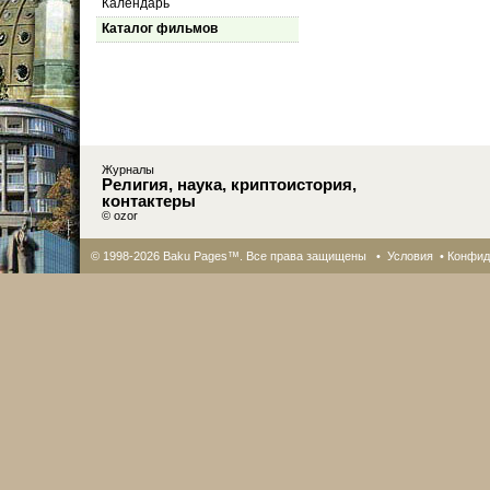
Календарь
Каталог фильмов
Журналы
Религия, наука, криптоистория,
контактеры
© ozor
© 1998-2026 Baku Pages™. Все права защищены •
Условия
•
Конфид