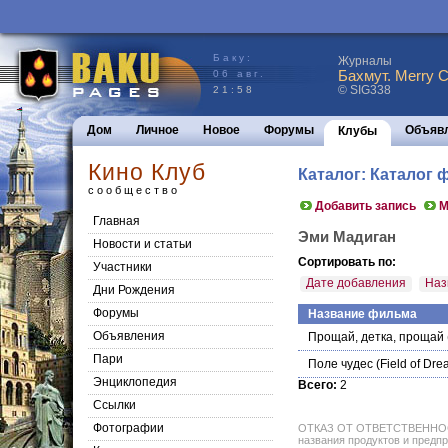
Баку:
Журналы
Бахмут. Merry C
06 авг.
© SIG338
21:58
Дом
Личное
Новое
Форумы
Объяв
Клубы
Кино Клуб
Каталог: Каталог
сообщество
Добавить запись
М
Главная
Эми Мадиган
Новости и статьи
Сортировать по:
Участники
Дате добавления
Наз
Дни Рождения
Форумы
Название фильма
Объявления
Прощай, детка, прощай
Пари
Поле чудес
(Field of Dre
Энциклопедия
Всего:
2
Cсылки
Фотографии
ОТКАЗ ОТ ОТВЕТСТВЕННОСТИ: 
названия продуктов и предпр