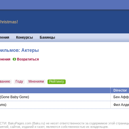
hristmas!
ления
Конкурсы
Бакинцы
 фильмов: Актеры
нения
Возратиться
ванию
Году
Мнениям
Рейтингу
Director
(Gone Baby Gone)
Бен Афф
ams)
Фил Алде
BakuPages.com (Baku.ru) не несет ответственности за содержимое этой страницы. В
иятий, сайтов, изданий и газет, являются собственностью их владельцев.