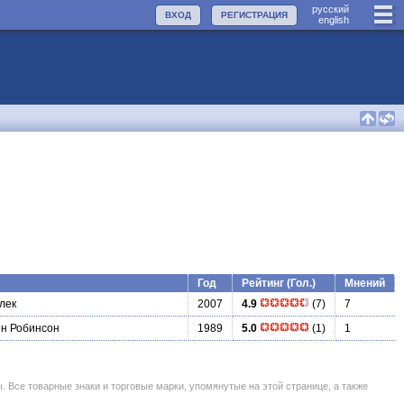
руccкий
ВХОД
РЕГИСТРАЦИЯ
english
Год
Рейтинг (Гол.)
Мнений
лек
2007
4.9
(7)
7
н Робинсон
1989
5.0
(1)
1
се товарные знаки и торговые марки, упомянутые на этой странице, а также