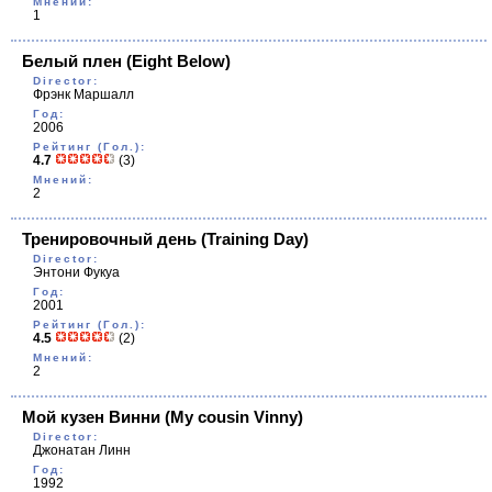
Мнений:
1
Белый плен
(Eight Below)
Director:
Фрэнк Маршалл
Год:
2006
Рейтинг (Гол.):
4.7
(3)
Мнений:
2
Тренировочный день
(Training Day)
Director:
Энтони Фукуа
Год:
2001
Рейтинг (Гол.):
4.5
(2)
Мнений:
2
Мой кузен Винни
(My cousin Vinny)
Director:
Джонатан Линн
Год:
1992