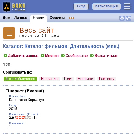
ВХОД
РЕГИСТРАЦИЯ
Дом
Личное
Форумы
Новое
Весь сайт
новое за 24 часа
Каталог: Каталог фильмов: Длительность (мин.)
Добавить запись
Мнения
Сообщество
Возратиться
120
Сортировать по:
Дате добавления
Названию
Году
Мнениям
Рейтингу
Эверест
(Everest)
Director:
Бальтасар Кормакур
Год:
2015
Рейтинг (Гол.):
3.0
(1)
Мнений:
1