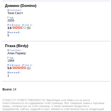
Домино
(Domino)
Director:
Тони Скотт
Год:
2005
Рейтинг (Гол.):
3.6
(5)
Мнений:
5
Птаха
(Birdy)
Director:
Алан Паркер
Год:
1984
Рейтинг (Гол.):
5.0
(1)
Мнений:
1
Всего:
14
ОТКАЗ ОТ ОТВЕТСТВЕННОСТИ: BakuPages.com (Baku.ru) не несет
ответственности за содержимое этой страницы. Все товарные знаки и торговые
марки, упомянутые на этой странице, а также названия продуктов и
предприятий, сайтов, изданий и газет, являются собственностью их владельцев.