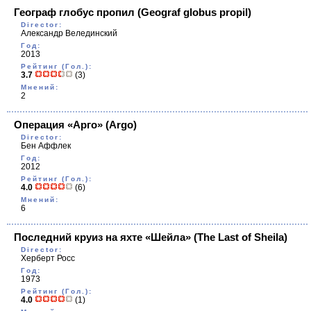
Географ глобус пропил
(Geograf globus propil)
Director:
Александр Велединский
Год:
2013
Рейтинг (Гол.):
3.7
(3)
Мнений:
2
Операция «Арго»
(Argo)
Director:
Бен Аффлек
Год:
2012
Рейтинг (Гол.):
4.0
(6)
Мнений:
6
Последний круиз на яхте «Шейла»
(The Last of Sheila)
Director:
Херберт Росс
Год:
1973
Рейтинг (Гол.):
4.0
(1)