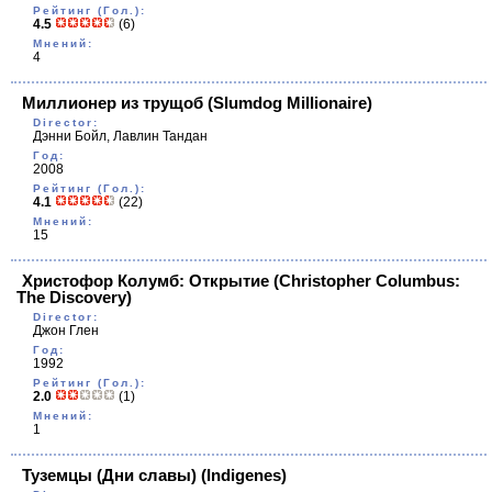
Рейтинг (Гол.):
4.5
(6)
Мнений:
4
Миллионер из трущоб
(Slumdog Millionaire)
Director:
Дэнни Бойл, Лавлин Тандан
Год:
2008
Рейтинг (Гол.):
4.1
(22)
Мнений:
15
Христофор Колумб: Открытие
(Christopher Columbus:
The Discovery)
Director:
Джон Глен
Год:
1992
Рейтинг (Гол.):
2.0
(1)
Мнений:
1
Туземцы (Дни славы)
(Indigenes)