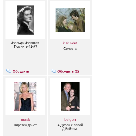
Изольда Извицкая.
kukuwka
Помните 41-й?
Селеста
Обсудить
Обсудить (
2
)
norsk
belgon
Кирстен Данст
А.Джоли с папой
Д.Войтом.