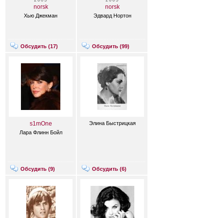
2003
2005
norsk
norsk
Хью Джекман
Эдвард Нортон
Обсудить (
17
)
Обсудить (
99
)
s1mOne
Элина Быстрицкая
Лара Флинн Бойл
Обсудить (
9
)
Обсудить (
6
)