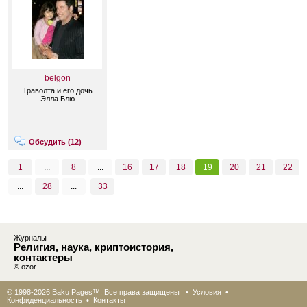
belgon
Траволта и его дочь
Элла Блю
Обсудить (
12
)
1
...
8
...
16
17
18
19
20
21
22
...
28
...
33
Журналы
Религия, наука, криптоистория,
контактеры
© ozor
© 1998-2026 Baku Pages™. Все права защищены •
Условия
•
Конфиденциальность
•
Контакты