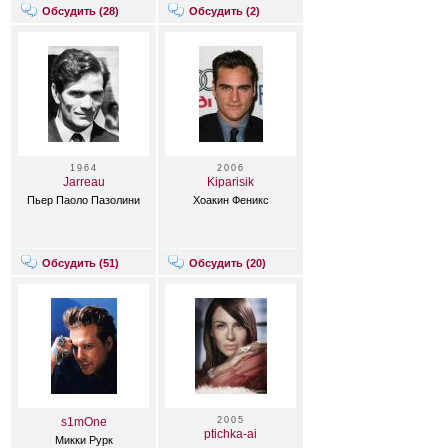
Обсудить (
28
)
Обсудить (
2
)
1964
2006
Jarreau
Kiparisik
Пьер Паоло Пазолини
Хоакин Феникс
Обсудить (
51
)
Обсудить (
20
)
s1mOne
2005
ptichka-ai
Микки Рурк