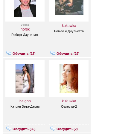
2003
kukuwka
norsk
Ромео и Джульетта
Роберт Дауни-мл.
Обсудить (
18
)
Обсудить (
29
)
belgon
kukuwka
Кэтрин Зета-Джонс
Селеста-2
Обсудить (
30
)
Обсудить (
2
)