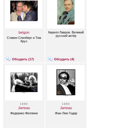
belgon
Кирилл Лавров. Великий
русский актёр
Стивен Спилберг и Том
Круз
Обсудить (
17
)
Обсудить (
4
)
1980
1980
Jarreau
Jarreau
Федерико Феллини
Жан-Люк Годар