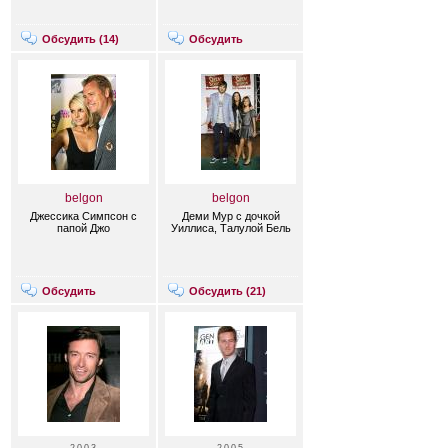
Обсудить (
14
)
Обсудить
belgon
belgon
Джессика Симпсон с
Деми Мур с дочкой
папой Джо
Уиллиса, Талулой Бель
Обсудить
Обсудить (
21
)