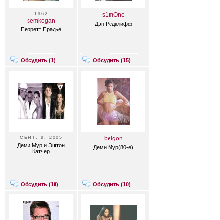
1962
s1mOne
semkogan
Дэн Редклифф
Перретт Прадье
Обсудить (
1
)
Обсудить (
15
)
СЕНТ. 9, 2005
belgon
Деми Мур и Эштон
Деми Мур(80-е)
Катчер
Обсудить (
18
)
Обсудить (
10
)