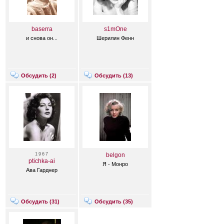
baserra
s1mOne
и снова он...
Шерилин Фенн
Обсудить (
2
)
Обсудить (
13
)
1967
belgon
ptichka-ai
Я - Монро
Ава Гарднер
Обсудить (
31
)
Обсудить (
35
)