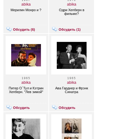
1967
1976
abika
abika
Мерилин Монро и ?
Одри Хепберн в
фильме?
Обсудить (
6
)
Обсудить (
1
)
1965
1965
abika
abika
Питер О`Тул и Кэтрин
Ава Гарднер и Фрэнк
Хепберн. "Лев зимой"
Синатра
Обсудить
Обсудить