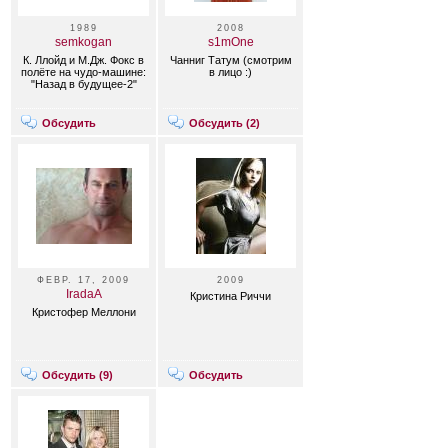
1989
2008
semkogan
s1mOne
К. Ллойд и М.Дж. Фокс в
Чанниг Татум (смотрим
полёте на чудо-машине:
в лицо :)
"Назад в будущее-2"
Обсудить
Обсудить (
2
)
ФЕВР. 17, 2009
2009
IradaA
Кристина Риччи
Кристофер Меллони
Обсудить (
9
)
Обсудить