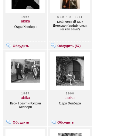
1965
ФЕВР. 8, 2011
abika
Мой личный Хью
Джекман (деффчонки,
Одри Хепберн
ну как вам?)
Обсудить
Обсудить (
57
)
1947
1960
abika
abika
Кери Грант и Кэтрин
Одри Хепберн
Хепберн
Обсудить
Обсудить