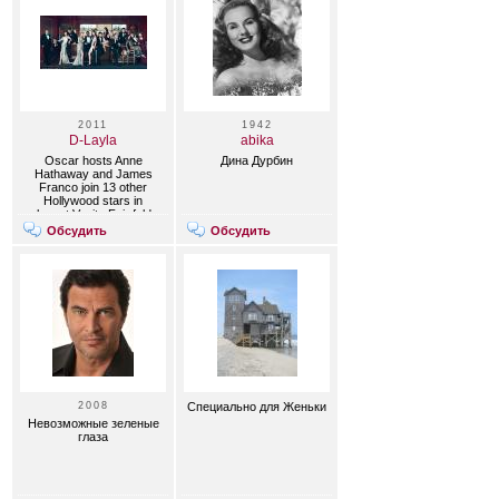
2011
1942
D-Layla
abika
Oscar hosts Anne
Дина Дурбин
Hathaway and James
Franco join 13 other
Hollywood stars in
elegant Vanity Fair fold-
out cover.
Обсудить
Обсудить
2008
Специально для Женьки
Невозможные зеленые
глаза