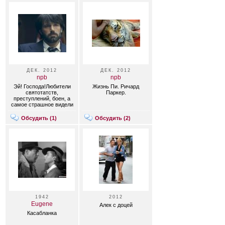
ДЕК. 2012
ДЕК. 2012
npb
npb
Эй! Господа!Любители
Жизнь Пи. Ричард
святотатств,
Паркер.
преступлений, боен, а
самое страшное видели
- лицо мое, когда я
абсолютно спокоен?
Обсудить (
1
)
Обсудить (
2
)
1942
2012
Eugene
Алек с доцей
Касабланка