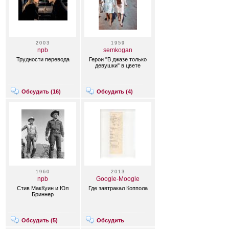
2003
1959
npb
semkogan
Трудности перевода
Герои "В джазе только
девушки" в цвете
Обсудить (
16
)
Обсудить (
4
)
1960
2013
npb
Google-Moogle
Стив МакКуин и Юл
Где завтракал Коппола
Бриннер
Обсудить (
5
)
Обсудить