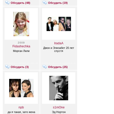
Обсудить (
48
)
Обсудить (
19
)
2009
IradaA
Fidashechka
Джон и Элизабет 20 лет
Морган Лили
спустя
Обсудить (
3
)
Обсудить (
25
)
npb
s1mOne
да я такая, зато жена
Эд Нортон