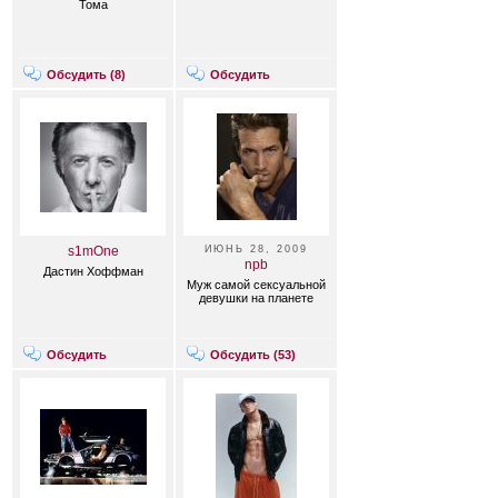
Тома
Обсудить (
8
)
Обсудить
s1mOne
ИЮНЬ 28, 2009
npb
Дастин Хоффман
Муж самой сексуальной
девушки на планете
Обсудить
Обсудить (
53
)