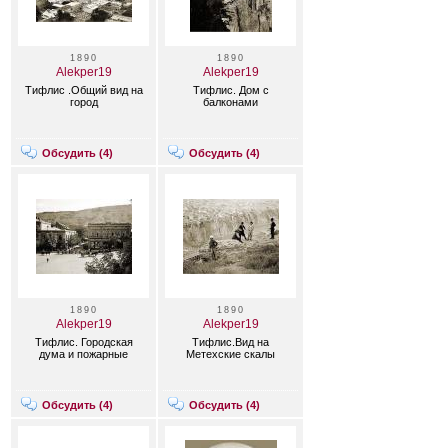
1890
1890
Alekper19
Alekper19
Тифлис .Общий вид на
Тифлис. Дом с
город
балконами
Обсудить (
4
)
Обсудить (
4
)
1890
1890
Alekper19
Alekper19
Тифлис. Городская
Тифлис.Вид на
дума и пожарные
Метехские скалы
Обсудить (
4
)
Обсудить (
4
)