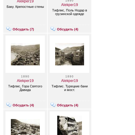
Alekper19
1890
Alekper19
Баку. Крепостные стены
Тифлис, Поль Нодар в
грузинской одежде
Обсудить (
7
)
Обсудить (
4
)
1890
1890
Alekper19
Alekper19
Тифлис, Гора Святого
Тифлис. Турецкие бани
Давида
и мост.
Обсудить (
4
)
Обсудить (
4
)