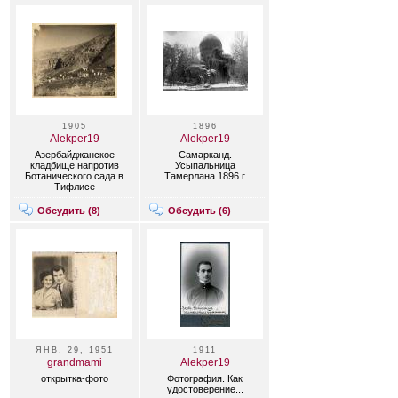
1905
1896
Alekper19
Alekper19
Азербайджанское
Самарканд.
кладбище напротив
Усыпальница
Ботанического сада в
Тамерлана 1896 г
Тифлисе
Обсудить (
8
)
Обсудить (
6
)
ЯНВ. 29, 1951
1911
grandmami
Alekper19
открытка-фото
Фотография. Как
удостоверение...