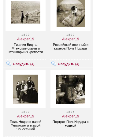
1890
1890
Alekper19
Alekper19
Тифлис Вид на
Российский военный и
Мтехские скалы и
камера Поль Нодара
Мткивари из крепости
Обсудить (
4
)
Обсудить (
4
)
1890
1895
Alekper19
Alekper19
Поль Нодар с папой
Портрет ПольНодара с
Феликсом и мамой
кошкой
Эрнестиной