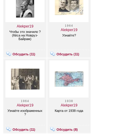
Alekper19
1964
Alekper19
Чтобы это значило ?
(Кёса на Новруз-
Узнаёте?
Байрам)
Обсудить (
11
)
Обсудить (
11
)
1964
1938
Alekper19
Alekper19
Узнаёте изображенных
Карта от 1938 года
?
Обсудить (
11
)
Обсудить (
8
)