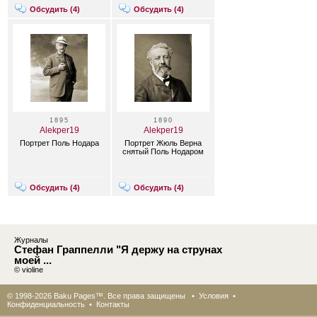
Обсудить (
4
)
Обсудить (
4
)
1895
1890
Alekper19
Alekper19
Портрет Поль Нодара
Портрет Жюль Верна
снятый Поль Нодаром
Обсудить (
4
)
Обсудить (
4
)
Журналы
Стефан Граппелли "Я держу на струнах
моей ...
© violine
© 1998-2026 Baku Pages™. Все права защищены •
Условия
•
Конфиденциальность
•
Контакты