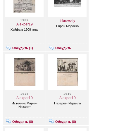
1909
Iskrovskiy
Alekper19
Евреи Морокко
Хайфа в 1909 году
Обсудить (
1
)
Обсудить
1918
1940
Alekper19
Alekper19
Источник Марии-
Назарет- Израиль
Назарет
Обсудить (
8
)
Обсудить (
8
)