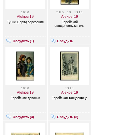
1910
ЯНВ. 19, 1910
Alekper19
Alekper19
Тунис.Обряд обрезания
Еврейский
священослужитель
Обсудить (
1
)
Обсудить
1910
1910
Alekper19
Alekper19
Еврейские девочки
Еврейская танцовщица
Обсудить (
4
)
Обсудить (
8
)