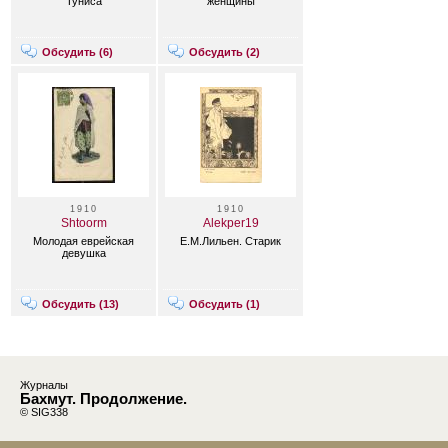
Туниса
женщины
Обсудить (
6
)
Обсудить (
2
)
1910
1910
Shtoorm
Alekper19
Молодая еврейская
Е.М.Лильен. Старик
девушка
Обсудить (
13
)
Обсудить (
1
)
Журналы
Бахмут. Продолжение.
© SIG338