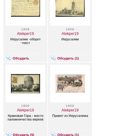
1908
1908
Alekper19
Alekper19
Иерусалим -оборот
Иерусалим
-текст
Обсудить
Обсудить (
1
)
1900
1900
Alekper19
Alekper19
Храмовая Гора - место
Привет из Иерусалима
паломничества евреев
Обсудить (
5
)
Обсудить (
1
)