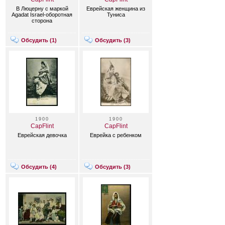
В Люцерну с маркой
Еврейская женщина из
Agadat Israel-оборотная
Туниса
сторона
Обсудить (
1
)
Обсудить (
3
)
1900
1900
CapFlint
CapFlint
Еврейская девочка
Еврейка с ребенком
Обсудить (
4
)
Обсудить (
3
)