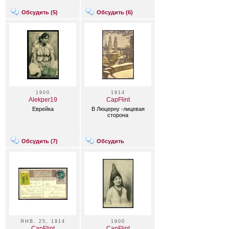
Обсудить (
5
)
Обсудить (
6
)
1900
1914
Alekper19
CapFlint
Еврейка
В Люцерну -лицевая
сторона
Обсудить (
7
)
Обсудить
ЯНВ. 25, 1914
1900
CapFlint
CapFlint