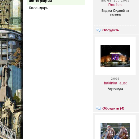
Фотографии
ИЮНЬ 15, 2005
Raufbek
Календарь
Вид на Сидней из
залива
Обсудить
2006
bakinka_aust
Аделаида
Обсудить (
4
)