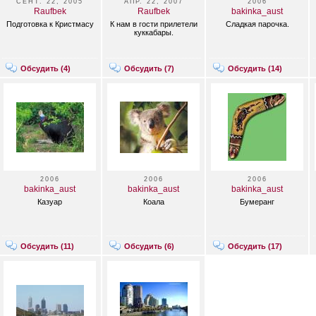
СЕНТ. 22, 2005
АПР. 22, 2007
2006
Raufbek
Raufbek
bakinka_aust
Подготовка к Кристмасу
К нам в гости прилетели
Сладкая парочка.
куккабары.
Обсудить (
4
)
Обсудить (
7
)
Обсудить (
14
)
2006
2006
2006
bakinka_aust
bakinka_aust
bakinka_aust
Казуар
Коала
Бумеранг
Обсудить (
11
)
Обсудить (
6
)
Обсудить (
17
)