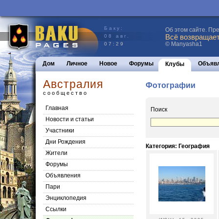
Баку:
Об этом сайте. Пр
Всё возвращаетс
08 авг.
© Manyasha1
07:29
Дом
Личное
Новое
Форумы
Объяв
Клубы
Австралия
Фотографии
сообщество
Главная
Поиск
Новости и статьи
Участники
Дни Рождения
Категория: География
Жители
Форумы
Объявления
Пари
Энциклопедия
Cсылки