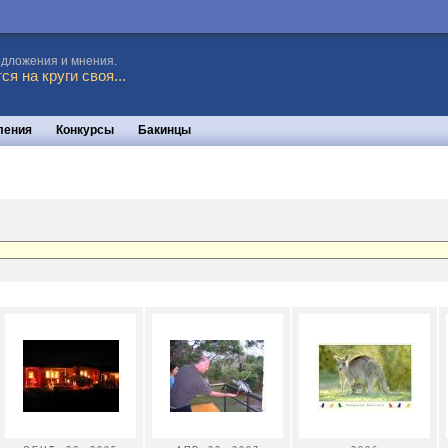
едложения и мнения.
я на круги своя...
ления
Конкурсы
Бакинцы