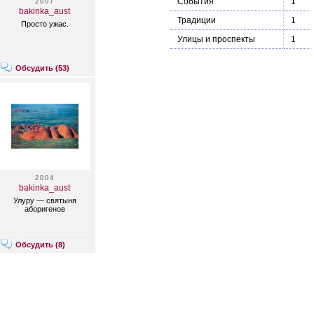
События
1
2007
bakinka_aust
Традиции
1
Просто ужас.
Улицы и проспекты
1
Обсудить (
53
)
2004
bakinka_aust
Улуру — святыня
аборигенов
Обсудить (
8
)