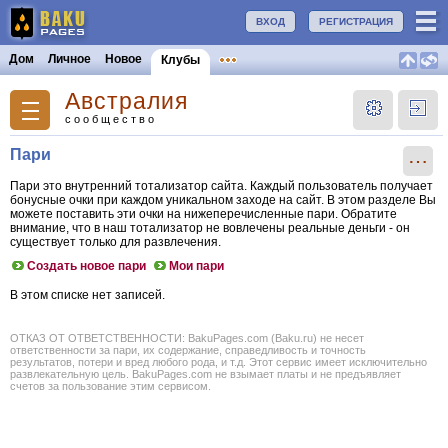
ВХОД
РЕГИСТРАЦИЯ
Дом
Личное
Новое
Клубы
Австралия
сообщество
Пари
⋯
Пари это внутренний тотализатор сайта. Каждый пользователь получает
бонусные очки при каждом уникальном заходе на сайт. В этом разделе Вы
можете поставить эти очки на нижеперечисленные пари. Обратите
внимание, что в наш тотализатор не вовлечены реальные деньги - он
существует только для развлечения.
Создать новое пари
Мои пари
В этом списке нет записей.
ОТКАЗ ОТ ОТВЕТСТВЕННОСТИ: BakuPages.com (Baku.ru) не несет
ответственности за пари, их содержание, справедливость и точность
результатов, потери и вред любого рода, и т.д. Этот сервис имеет исключительно
развлекательную цель. BakuPages.com не взымает платы и не предъявляет
счетов за пользование этим сервисом.