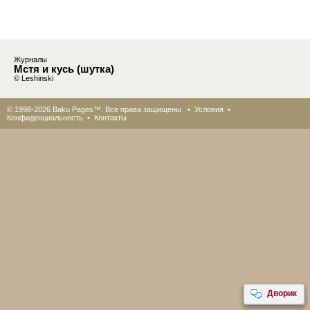
Журналы
Мстя и кусь (шутка)
© Leshinski
© 1998-2026 Baku Pages™. Все права защищены •
Условия
•
Конфиденциальность
•
Контакты
Дворик