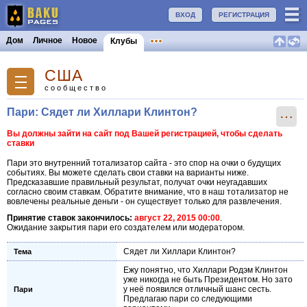
ВХОД
РЕГИСТРАЦИЯ
Дом
Личное
Новое
Клубы
США
сообщество
Пари: Сядет ли Хиллари Клинтон?
⋯
Вы должны зайти на сайт под Вашей регистрацией, чтобы сделать
ставки
Пари это внутренний тотализатор сайта - это спор на очки о будущих
событиях. Вы можете сделать свои ставки на варианты ниже.
Предсказавшие правильный результат, получат очки неугадавших
согласно своим ставкам. Обратите внимание, что в наш тотализатор не
вовлечены реальные деньги - он существует только для развлечения.
Принятие ставок закончилось:
август 22, 2015 00:00
.
Ожидание закрытия пари его создателем или модератором.
Сядет ли Хиллари Клинтон?
Тема
Ежу понятно, что Хиллари Родэм Клинтон
уже никогда не быть Президентом. Но зато
у неё появился отличный шанс сесть.
Пари
Предлагаю пари со следующими