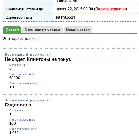
вариантами.
август 22, 2015 00:00 (
Пари завершено
)
Принимать ставки до
sasha5519
Директор пари
Ставки
Сделанные ставки
Ваши ставки
Это пари закончено.
Возможный результат:
Не сядет. Клинтоны не тонут.
Ставок:
9
Поставлено:
68100
Соотношение:
1:1
Возможный результат:
Сядет одна
Ставок:
1
Поставлено:
100
Соотношение:
1:682