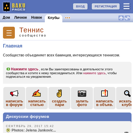
ВХОД
РЕГИСТРАЦИЯ
Дом
Личное
Новое
Клубы
Теннис
сообщество
Главная
Сообщество объединяет всех бакинцев, интересующихся теннисом.
Нажмите здесь
, если Вы заинтересованы в деятельности этого
сообщества и хотите к нему присоединиться. Или
нажмите здесь
, чтобы
подписаться на уведомления.
написать
написать
создать
залить
написать
искать
в форум
статью
пари
фото
в объяв.
клубе
Дискуссии форумов
СЕНТЯБРЬ 29, 2017 15:42
Photos: Jelena Jankovic...