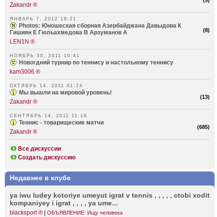
(
9
)
Zakandr ®
ЯНВАРЬ 7, 2012 19:21
Photos: Юношеская сборная Азербайджана Давыдова К
(
8
)
Гишиян Е Гюльахмедова В Арзуманов А
LEN1N ®
НОЯБРЬ 30, 2011 10:41
Новогдний турнир по теннису и настольному теннису
kam3006 ®
ОКТЯБРЬ 14, 2011 01:24
Мы вышли на мировой уровень!
(
13
)
Zakandr ®
СЕНТЯБРЬ 14, 2011 11:16
Теннис - товарищеские матчи
(
685
)
Zakandr ®
Все дискуссии
Создать дискуссию
Недавнее в клубе
ya iwu ludey kotoriye umeyut igrat v tennis , , , , , ctobi xodit
kompa­niyey i igrat , , , , ya ume...
blacksport ®
|
ОБЪЯВЛЕНИЕ: Ищу человека