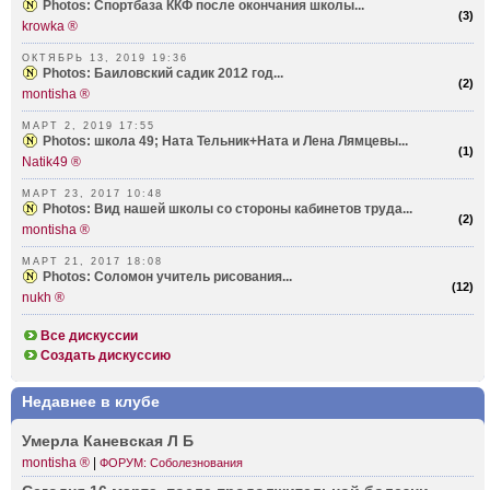
Photos: Спортбаза ККФ после окончания школы...
(
3
)
krowka ®
ОКТЯБРЬ 13, 2019 19:36
Photos: Баиловский садик 2012 год...
(
2
)
montisha ®
МАРТ 2, 2019 17:55
Photos: школа 49; Ната Тельник+Ната и Лена Лямцевы...
(
1
)
Natik49 ®
МАРТ 23, 2017 10:48
Photos: Вид нашей школы со стороны кабинетов труда...
(
2
)
montisha ®
МАРТ 21, 2017 18:08
Photos: Соломон учитель рисования...
(
12
)
nukh ®
Все дискуссии
Создать дискуссию
Недавнее в клубе
Умерла Каневская Л Б
montisha ®
|
ФОРУМ: Соболезнования