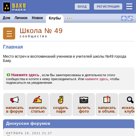
ВХОД
РЕГИСТРАЦИЯ
Дом
Личное
Новое
Клубы
Школа № 49
сообщество
Главная
Место встреч и воспоминаний учеников и учителей школы №49 города
Баку.
Нажмите здесь
, если Вы заинтересованы в деятельности этого
сообщества и хотите к нему присоединиться. Или
нажмите здесь
, чтобы
подписаться на уведомления.
написать
написать
создать
залить
написать
искать
в форум
статью
пари
фото
в объяв.
клубе
Дискуссии форумов
ОКТЯБРЬ 16, 2021 21:27