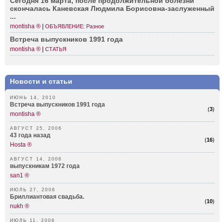
Сегодня 16 марта, после продо­лжительной болезни
сконч­алась Каневская Людмила Борис­овна-заслу­женный
...
montisha ®
|
ОБЪЯВЛЕНИЕ: Разное
Встреча выпус­кников 1991 года
montisha ®
|
СТАТЬЯ
Новости и статьи
ИЮНЬ 14, 2010
Встреча выпускников 1991 года
(
3
)
montisha ®
АВГУСТ 25, 2006
43 года назад
(
16
)
Hosta ®
АВГУСТ 14, 2006
выпускникам 1972 года
san1 ®
ИЮЛЬ 27, 2006
Бриллиантовая свадьба.
(
10
)
nukh ®
ИЮЛЬ 11, 2006