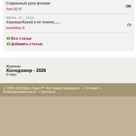
Сорванный урок физики
(
38
)
Ann 83 ®
ИЮНЬ 27, 2006
Зарница!Какой я её помню.......
(
7
)
montisha ®
Все статьи
Добавить статью
Журналы
Холодомор - 2026
© tvlyu
© 1998-2026 Baku Pages™. Все права защищены •
Условия
•
Конфиденциальность
•
Контакты