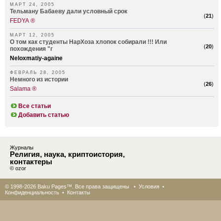
МАРТ 24, 2005
Тельману Бабаеву дали условный срок
(
21
)
FEDYA ®
МАРТ 12, 2005
О том как студенты НарХоза хлопок собирали !!! Или
(
20
)
похождения "г
Neloxmatiy-againe
ФЕВРАЛЬ 28, 2005
Немного из истории
(
26
)
Salama ®
Все статьи
Добавить статью
Журналы
Религия, наука, криптоистория,
контактеры
© ozor
© 1998-2026 Baku Pages™. Все права защищены •
Условия
•
Конфиденциальность
•
Контакты