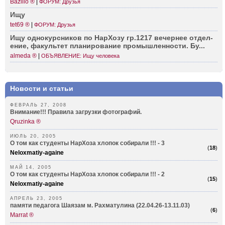
Bazilio ®
|
ФОРУМ: Друзья
Ищу
tet69 ®
|
ФОРУМ: Друзья
Ищу однок­урсников по НарХозу гр.1217 вечернее отдел­
ение, факультет плани­рование промы­шленности. Бу...
almeda ®
|
ОБЪЯВЛЕНИЕ: Ищу человека
Новости и статьи
ФЕВРАЛЬ 27, 2008
Внимание!!! Правила загрузки фотографий.
Qruzinka ®
ИЮЛЬ 20, 2005
О том как студенты НарХоза хлопок собирали !!! - 3
(
18
)
Neloxmatiy-againe
МАЙ 14, 2005
О том как студенты НарХоза хлопок собирали !!! - 2
(
15
)
Neloxmatiy-againe
АПРЕЛЬ 23, 2005
памяти педагога Шаязам м. Рахматулина (22.04.26-13.11.03)
(
6
)
Marrat ®