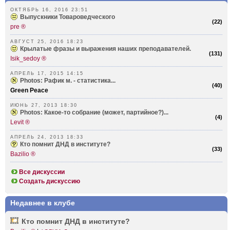
ОКТЯБРЬ 16, 2016 23:51
Выпускники Товароведческого
(
22
)
pre ®
АВГУСТ 25, 2016 18:23
Крылатые фразы и выражения наших преподавателей.
(
131
)
Isik_sedoy ®
АПРЕЛЬ 17, 2015 14:15
Photos: Рафик м. - статистика...
(
40
)
Green Peace
ИЮНЬ 27, 2013 18:30
Photos: Какое-то собрание (может, партийное?)...
(
4
)
Levit ®
АПРЕЛЬ 24, 2013 18:33
Кто помнит ДНД в институте?
(
33
)
Bazilio ®
Все дискуссии
Создать дискуссию
Недавнее в клубе
Кто помнит ДНД в инсти­туте?