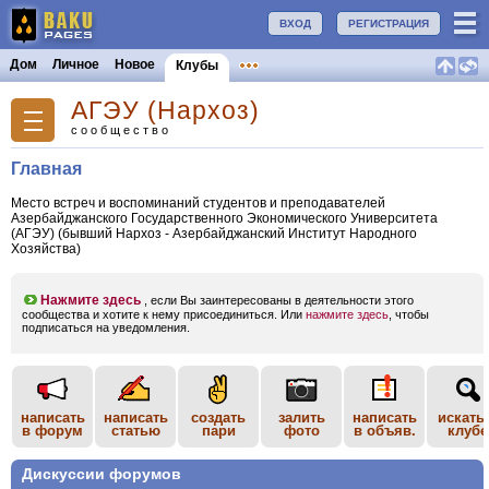
ВХОД
РЕГИСТРАЦИЯ
Дом
Личное
Новое
Клубы
АГЭУ (Нархоз)
сообщество
Главная
Место встреч и воспоминаний студентов и преподавателей
Азербайджанского Государственного Экономического Университета
(АГЭУ) (бывший Нархоз - Азербайджанский Институт Народного
Хозяйства)
Нажмите здесь
, если Вы заинтересованы в деятельности этого
сообщества и хотите к нему присоединиться. Или
нажмите здесь
, чтобы
подписаться на уведомления.
написать
написать
создать
залить
написать
искать
в форум
статью
пари
фото
в объяв.
клубе
Дискуссии форумов