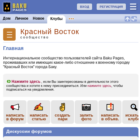
ВХОД
РЕГИСТРАЦИЯ
Дом
Личное
Новое
Клубы
Красный Восток
сообщество
Главная
Интернациональное сообщество пользователей сайта Baku Pages,
проживавших или имеющих какое-либо отношение к военному городку
"Красный Восток" города Баку.
Нажмите здесь
, если Вы заинтересованы в деятельности этого
сообщества и хотите к нему присоединиться. Или
нажмите здесь
, чтобы
подписаться на уведомления.
написать
написать
создать
залить
написать
искать
в форум
статью
пари
фото
в объяв.
клубе
Дискуссии форумов