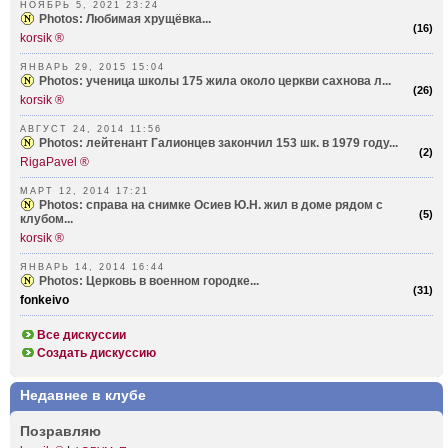
НОЯБРЬ 5, 2021 23:24
Photos: Любимая хрущёвка...
(
16
)
korsik ®
ЯНВАРЬ 29, 2015 15:04
Photos: ученица школы 175 жила около церкви сахнова л...
(
26
)
korsik ®
АВГУСТ 24, 2014 11:56
Photos: лейтенант Галионцев закончил 153 шк. в 1979 году...
(
2
)
RigaPavel ®
МАРТ 12, 2014 17:21
Photos: справа на снимке Осиев Ю.Н. жил в доме рядом с
(
5
)
клубом...
korsik ®
ЯНВАРЬ 14, 2014 16:44
Photos: Церковь в военном городке...
(
31
)
fonkeivo
Все дискуссии
Создать дискуссию
Недавнее в клубе
Позравляю